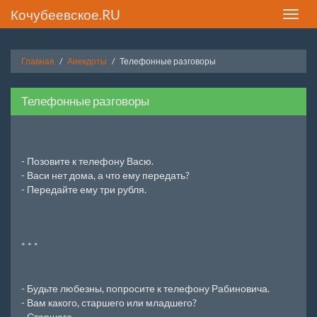
Кочубеевское.RU
Toggle
naviga
Главная
Анекдоты
Телефонные разговоры
Телефонные разговоры
- Позовите к телефону Васю.
- Васи нет дома, а что ему передать?
- Передайте ему три рубля.
* * *
- Будьте любезны, попросите к телефону Рабиновича.
- Вам какого, старшего или младшего?
- Старшего.