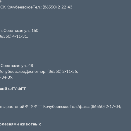
4
К КочубеевскоеТел.: (86550) 2-22-43
я, Советская ул., 160
6550) 4-11-31;
 Советская ул., 48
очубеевскоеДиспетчер: (86550) 2-11-56;
-34-39;
ений ФГУ ФГТ
ы растений ФГУ ФГТ КочубеевскоеТел./факс: (86550) 2-17-04;
болезнями животных