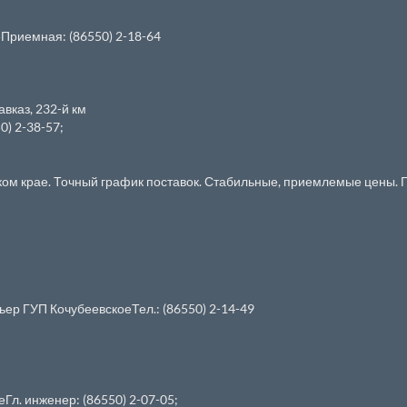
Приемная: (86550) 2-18-64
авказ, 232-й км
) 2-38-57;
ском крае. Точный график поставок. Стабильные, приемлемые цены. 
р ГУП КочубеевскоеТел.: (86550) 2-14-49
л. инженер: (86550) 2-07-05;