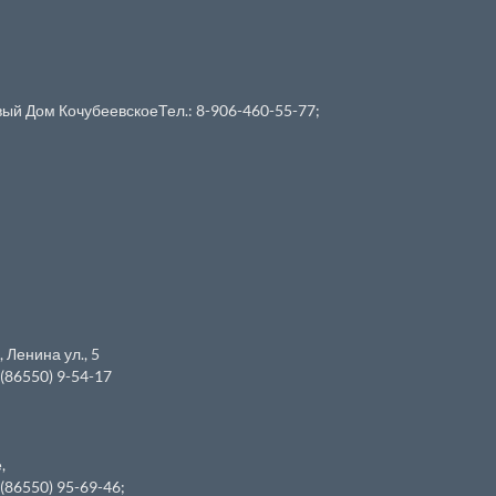
й Дом КочубеевскоеТел.: 8-906-460-55-77;
 Ленина ул., 5
(86550) 9-54-17
,
(86550) 95-69-46;