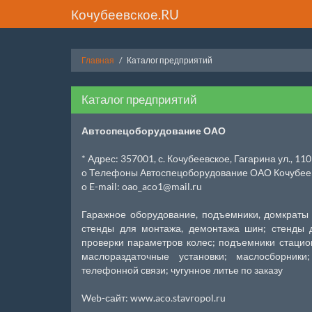
Кочубеевское.RU
Главная
Каталог предприятий
Каталог предприятий
Автоспецоборудование ОАО
* Адрес: 357001, с. Кочубеевское, Гагарина ул., 110
o Телефоны Автоспецоборудование ОАО Кочубеевс
o E-mail: oao_aco1@mail.ru
Гаражное оборудование, подъемники, домкраты 
стенды для монтажа, демонтажа шин; стенды д
проверки параметров колес; подъемники стацио
маслораздаточные установки; маслосборник
телефонной связи; чугунное литье по заказу
Web-сайт: www.aco.stavropol.ru