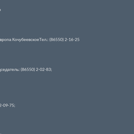
о
опа КочубеевскоеТел.: (86550) 2-16-25
едатель: (86550) 2-02-83;
2-09-75;