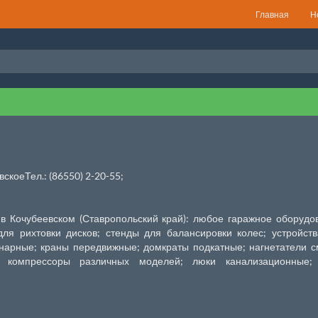
Главная
Н
коеТел.: (86550) 2-20-55;
в Кочубеевском (Ставропольский край): любое гаражное оборудо
ля рихтовки дисков; стенды для балансировки колес; устройст
нарные; краны передвижные; домкраты подкатные; нагнетатели с
и; компрессоры различных моделей; люки канализационные;