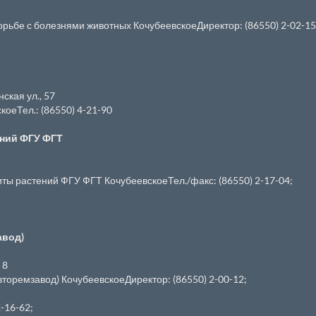
рьбе с болезнями животных КочубеевскоеДиректор: (86550) 2-02-15
нская ул., 57
еТел.: (86550) 4-21-90
ений ФГУ ФГТ
ы растений ФГУ ФГТ КочубеевскоеТел./факс: (86550) 2-17-04;
авод)
 8
оремзавод) КочубеевскоеДиректор: (86550) 2-00-12;
-16-62;