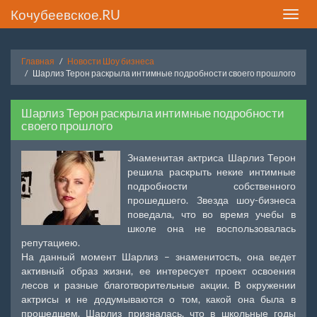
Кочубеевское.RU
Toggle
naviga
Главная
Новости Шоу бизнеса
Шарлиз Терон раскрыла интимные подробности своего прошлого
Шарлиз Терон раскрыла интимные подробности
своего прошлого
Знаменитая актриса Шарлиз Терон
решила раскрыть некие интимные
подробности собственного
прошедшего. Звезда шоу-бизнеса
поведала, что во время учебы в
школе она не воспользовалась
репутациею.
На данный момент Шарлиз – знаменитость, она ведет
активный образ жизни, ее интересует проект освоения
лесов и разные благотворительные акции. В окружении
актрисы и не додумываются о том, какой она была в
прошедшем. Шарлиз призналась, что в школьные годы