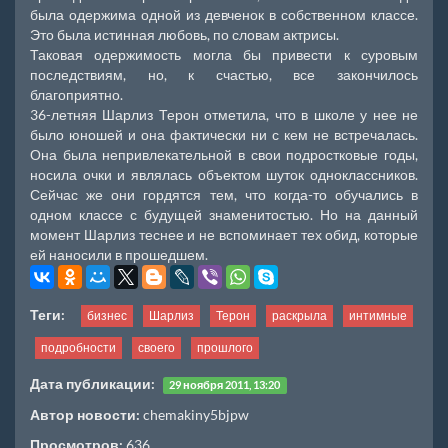
была одержима одной из девченок в собственном классе.
Это была истинная любовь, по словам актрисы.
Таковая одержимость могла бы привести к суровым
последствиям, но, к счастью, все закончилось
благоприятно.
36-летняя Шарлиз Терон отметила, что в школе у нее не
было юношей и она фактически ни с кем не встречалась.
Она была непривлекательной в свои подростковые годы,
носила очки и являлась объектом шуток одноклассников.
Сейчас же они гордятся тем, что когда-то обучались в
одном классе с будущей знаменитостью. Но на данный
момент Шарлиз теснее и не вспоминает тех обид, которые
ей наносили в прошедшем.
Теги:
бизнес
Шарлиз
Терон
раскрыла
интимные
подробности
своего
прошлого
Дата публикации:
29 ноября 2011, 13:20
Автор новости:
chemakiny5bjpw
Просмотров:
636