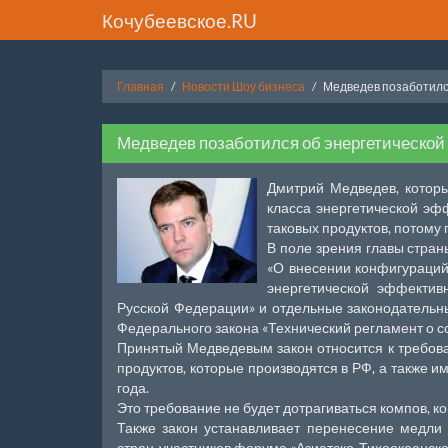
Кочубеевское.RU
Главная
Новости Шоу бизнеса
Медведев позаботилс
Медведев позаботился об энергетическо
Дмитрий Медведев, которы
класса энергетической эф
таковых продуктов, потом
В поле зрения главы стра
«О внесении конфигураций
энергетической эффектив
Русской Федерации» и отдельные законодательн
Федерального закона «Технический регламент о со
Принятый Медведевым закон относится к требов
продуктов, которые производятся в РФ, а также и
года.
Это требование не будет дотрагиваться компов, к
Также закон устанавливает перенесение медли 
стран-участников форума «Азиатско-Тихоокеанское