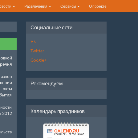
овости
Развлечения
Сервисы
О проекте
Социальные сети
Vk
Twitter
ровкой
Google+
еречня
 закон
ышении
Рекомендуем
е акты
обытия
вности
Календарь праздников
я 2012
ельств