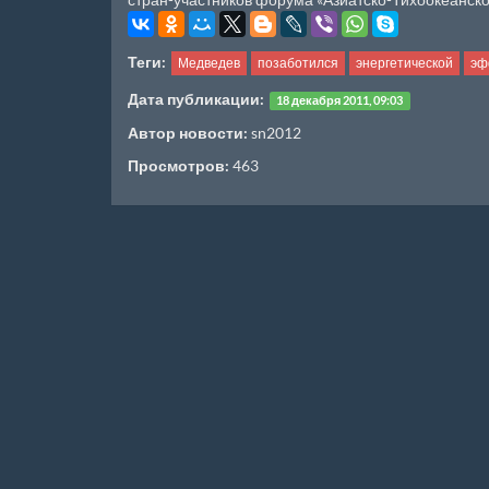
Теги:
Медведев
позаботился
энергетической
эф
Дата публикации:
18 декабря 2011, 09:03
Автор новости:
sn2012
Просмотров:
463