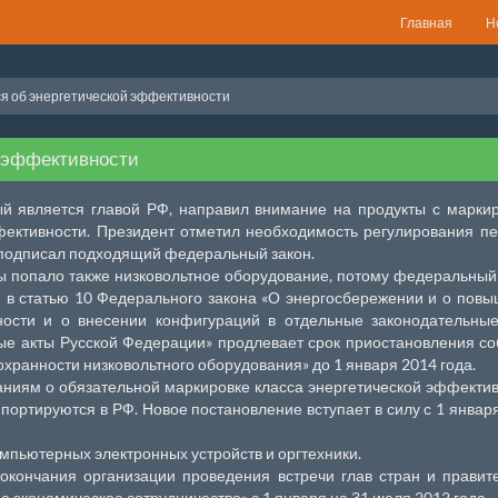
Главная
Н
я об энергетической эффективности
й эффективности
й является главой РФ, направил внимание на продукты с марки
фективности. Президент отметил необходимость регулирования п
у подписал подходящий федеральный закон.
ны попало также низковольтное оборудование, потому федеральный
 в статью 10 Федерального закона «О энергосбережении и о пов
ности и о внесении конфигураций в отдельные законодательны
ые акты Русской Федерации» продлевает срок приостановления с
хранности низковольтного оборудования» до 1 января 2014 года.
аниям о обязательной маркировке класса энергетической эффекти
мпортируются в РФ. Новое постановление вступает в силу с 1 январ
омпьютерных электронных устройств и оргтехники.
окончания организации проведения встречи глав стран и правит
 экономическое сотрудничество» с 1 января на 31 июля 2012 года.