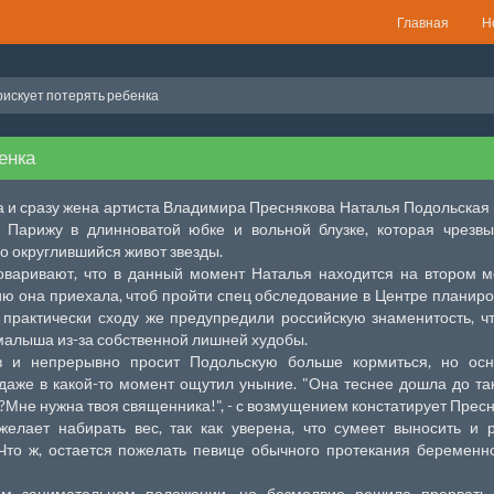
Главная
Н
рискует потерять ребенка
енка
 и сразу жена артиста Владимира Преснякова Наталья Подольская 
 Парижу в длинноватой юбке и вольной блузке, которая чрезв
 округлившийся живот звезды.
оваривают, что в данный момент Наталья находится на втором 
ию она приехала, чтоб пройти спец обследование в Центре планир
 практически сходу же предупредили российскую знаменитость, ч
малыша из-за собственной лишней худобы.
в и непрерывно просит Подольскую больше кормиться, но осн
даже в какой-то момент ощутил уныние. "Она теснее дошла до та
?Мне нужна твоя священника!", - с возмущением констатирует Пресн
елает набирать вес, так как уверена, что сумеет выносить и 
Что ж, остается пожелать певице обычного протекания беременн
ом занимательном положении, но безмолвие решила прервать