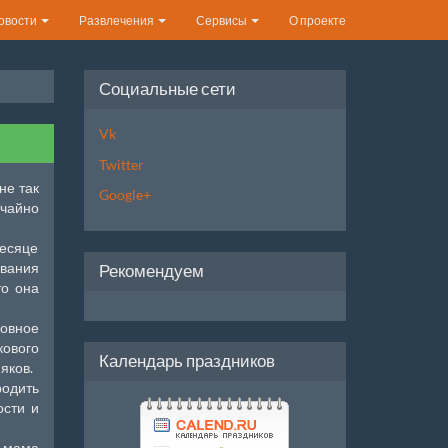
овости
Развлечения
Сервисы
О проекте
Социальные сети
Vk
Twitter
не так
Google+
ычайно
месяце
ования
Рекомендуем
то она
овное
кового
Календарь праздников
яков.
родить
ости и
 мама