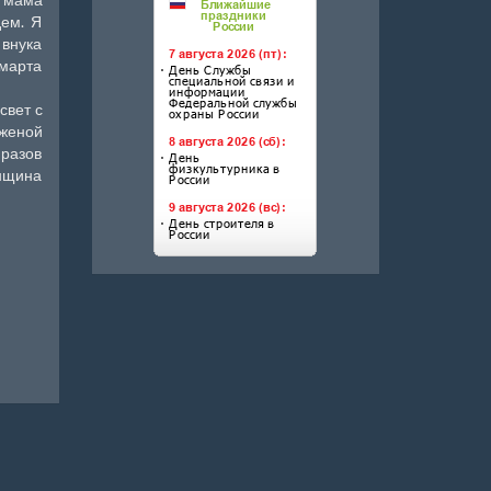
дем. Я
 внука
 марта
свет с
 женой
 разов
енщина