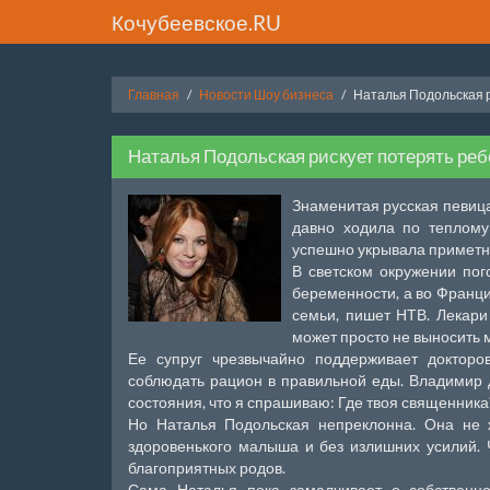
Кочубеевское.RU
Главная
Новости Шоу бизнеса
Наталья Подольская 
Наталья Подольская рискует потерять реб
Знаменитая русская певица
давно ходила по теплому
успешно укрывала приметно
В светском окружении пог
беременности, а во Франц
семьи, пишет НТВ. Лекари
может просто не выносить 
Ее супруг чрезвычайно поддерживает докторо
соблюдать рацион в правильной еды. Владимир 
состояния, что я спрашиваю: Где твоя священника
Но Наталья Подольская непреклонна. Она не ж
здоровенького малыша и без излишних усилий. 
благоприятных родов.
Сама Наталья пока замалчивает о собственн