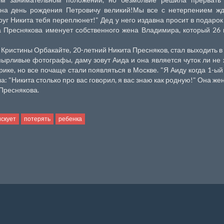
 на день рождения Петровичу великий!Мы все с нетерпением ж
руг Никита тебя переплюнет!" Дед у него издавна просит в подарок
на Преснякова именует собственного жена Владимира, который 26
 Кристины Орбакайте, 20-летний Никита Пресняков, стал выходить в 
нырливые фотографы, даму зовут Аида и она является чуток ли не
ике, но все почаще стали появляться в Москве. "Я Аиду когда 1-ый
яла: "Никита столько про вас говорил, я вас знаю как родную!" Она ж
 Преснякова.
искует
потерять
ребенка