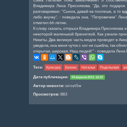
Владимира Лена Преснякова. "Да, это подарок
разговариваю: "Сынок, давай-ка поспеши, а то вд
либо внучку", - поведала она. "Петровичем" Ле
отметил 66-летие.
К слову сказать, отпрыск Владимира Преснякова и
некоторой маленькой брюнеткой. Как узнали про
Никиты. Два великую часть медли проводят в Амер
увидела, она меня чуток с ног не сшибла, так обн
открытая, широкая. Наш людей!" - поведала Лена
Теги:
Культура
Бизнес
Наталья
Подольская
р
Дата публикации:
03 апреля 2012, 16:25
Автор новости:
ssroyt5w
Просмотров:
883