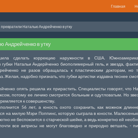
Главная
Н
 превратили Наталью Андрейченко в утку
ю Андрейченко в утку
шила сделать коррекцию наружности в США. Южноамерика
 губки Натальи Андерйченко биополимерный гель, и звезда, факти
дрейченко не разов обращалась к пластическим докторам, но 
. Желая, надобно признать, что губки артистки издавна теснее смо
ейченко опять решила их прирастить. Специалисты говорят, что Н
ксом, потому ее личико смотрится больным и одутловатым. Но зве
тремляется к совершенству.
сполнится 56 лет, а юность охото сохранить, как можнож длинн
ся на милую Мэри Поппинс, которую сыграла в юности. Малюсенько
ютно не беспокоится о старческой шейке, а ведь конкретно ей необ
почти все актрисы не могут благовидно и природно ветшать, - п