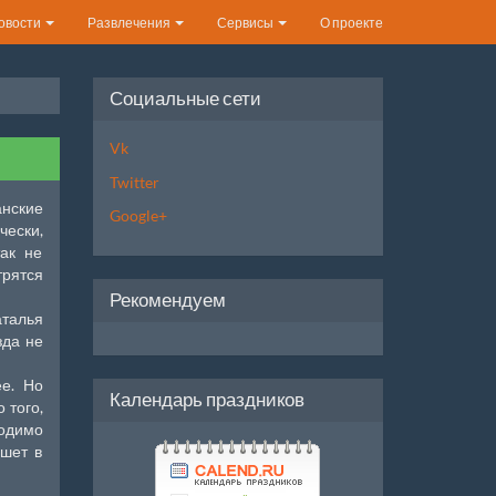
овости
Развлечения
Сервисы
О проекте
Социальные сети
Vk
Twitter
нские
Google+
чески,
так не
трятся
Рекомендуем
аталья
зда не
ее. Но
Календарь праздников
 того,
ходимо
ишет в