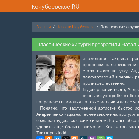
Кочубеевское.RU
Главная
Новости Шоу бизнеса
Пластические хирурги
Пластические хирурги превратили Наталь
Знаменитая актриса ре
профессионалы закачали в
стала схожа на утку. Ан
подфартило ей в первый раз
противоестественно.
В довершении всего, Андр
очень злоупотребляет бото
направляет внимания на такие мелочи и далее ус
- Понятно, что заслуженной артистке быстро и
Андрейченко издавна теснее закончила прогулять
создавая чудеса со своим личиком, Наталья абсол
уделить еще больше внимания. Как жалко, что 
Твиттере klodd.