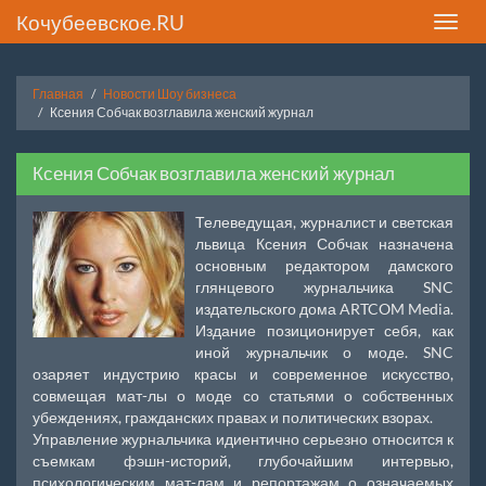
Кочубеевское.RU
Toggle
naviga
Главная
Новости Шоу бизнеса
Ксения Собчак возглавила женский журнал
Ксения Собчак возглавила женский журнал
Телеведущая, журналист и светская
львица Ксения Собчак назначена
основным редактором дамского
глянцевого журнальчика SNC
издательского дома ARTCOM Media.
Издание позиционирует себя, как
иной журнальчик о моде. SNC
озаряет индустрию красы и современное искусство,
совмещая мат-лы о моде со статьями о собственных
убеждениях, гражданских правах и политических взорах.
Управление журнальчика идиентично серьезно относится к
съемкам фэшн-историй, глубочайшим интервью,
психологическим мат-лам и репортажам о означаемых