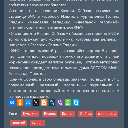
событиях из жизни сообщества.
Известие о назначении Ксении Собчак возникло на
странице SNC в Facebook. Издатель журнальчика Галина
Гладких именовала теледиву «идеальной героиней»,
которая сумеет точно отразить дух SNC:
- Я считаю, что Ксения Собчак – образцовая героиня SNC и
точно отражает дух журнальчика, который мы делаем, -
написала в Facebook Галина Гладких.
- SNC - это динамичный, развивающийся чертеж. Я уверен,
что Ксения даст новейший толчок его развитию и с ней
журнальчик ожидает великое будущее, - откомментировал
назначение президент издательского дома ARTCOM Media
Александр Федотов.
Ксения Собчак, в свою очередь, заявила, что видит в SNC
современный, разумный, элегантный журнальчик, и
конкретно этого на данный момент не хватает почти всем
глянцевым изданиям.
Теги:
Культура
Бизнес
Ксения
Собчак
возглавила
женский
журнал