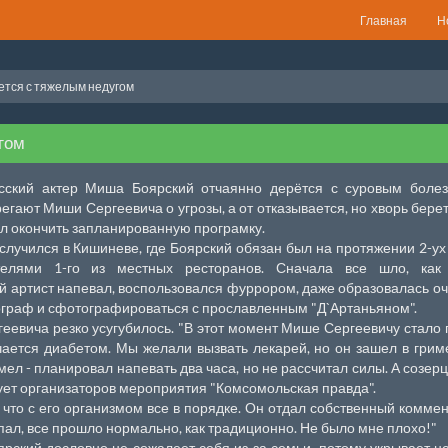
Главная
Н
ется с тяжелым недугом
гом
сский актер Миша Боярский отчаянно дерётся с суровым болез
гают Миши Сергеевича о угрозы, а от отказывается, но хворь берет
мел окончить запланированную програмку.
лучился в Кишиневе, где Боярский обязан был на протяжении 2-ух
телями 1-го из местных ресторанов. Сначала все шло, как
й артист напевал, воспользовался фуррором, даже образовалась о
ограф и сфотографироваться с прославленным "Д`Артаньяном".
еевича резко усугубилось. "В этот момент Мише Сергеевичу стало 
учается диабетом. Мы желали вызвать лекарей, но он зашел в грим
мел - планировал напевать два часа, но не рассчитал силы. А созер
ирует организаторов мероприятия "Комсомольская правда".
что с его организмом все в порядке. Он отдал собственный комме
пал, все прошло нормально, как традиционно. Не было мне плохо!"
ский дословно не сожалеет себя из-за семьи, потому укрывает не