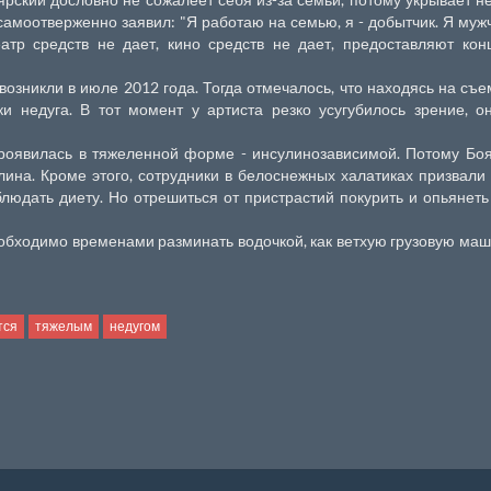
амоотверженно заявил: "Я работаю на семью, я - добытчик. Я муж
атр средств не дает, кино средств не дает, предоставляют кон
возникли в июле 2012 года. Тогда отмечалось, что находясь на съе
и недуга. В тот момент у артиста резко усугубилось зрение, о
 проявилась в тяжеленной форме - инсулинозависимой. Потому Бо
лина. Кроме этого, сотрудники в белоснежных халатиках призвал
людать диету. Но отрешиться от пристрастий покурить и опьянеть
обходимо временами разминать водочкой, как ветхую грузовую маши
тся
тяжелым
недугом