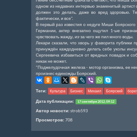
одном из недавних интервью знаменитый артист с
должен это делать, даже во вред здоровью. Те
фактически, и все".
В первый раз известия о недуге Миши Боярского 
Германии, актер внезапно ощутил 1-ые признак
чувствовать жажду, из-за чего же пил много воды.
Лекари сказали, что хворь у фаворита публики
принуждён каждодневно делать себе уколы инсу
Сергеевича избавиться от вредных повадок и соб
никак не может.
"Поджелудочная железа - мотор организма, ее не
произнес единожды Боярский.
Теги:
Культура
Бизнес
Михаил
Боярский
боре
Дата публикации:
17 сентября 2012, 09:12
Автор новости:
strob593
Просмотров:
708