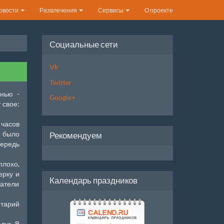
овости
Развлечения
Сервисы
О проекте
Социальные сети
Vk
Twitter
нью -
Google+
 свое:
 часов
 было
Рекомендуем
чередь
плохо,
ерку и
Календарь праздников
цатели
нтарий
дуг. В