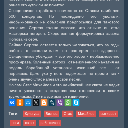
ранее его чуток ли не почитал.
Священников отработал совместно со Стасом наиболее
500 концертов. Но неожиданно его уволили,
необыкновенно не объяснив предпосылки для такового
решения. Сергею только сказали, что отныне он стал
мастерски негоден. Сходственная формулировка вывела
Попова из себя.
Сейчас Сергею остается только жаловаться, что за годы
работы с исполнителем он растерял все здоровье.
Священников убеждает - все его хвори - необыкновенно
проф нрава. Коленный артроз - от неизменного нажатия на
педаль барабанной установки, излишний вес - от
нервишек. Даже ухо у него недомогает не просто так -
очень звучно Стас напевал свои песни.
Но сам Стас Михайлов и его наиблежайшее свита не видит
ничего ужасного в сходственном отношении к своим
труженикам. У их на все имется извинение.
Теги:
Культура
Бизнес
Стас
Михайлов
вытирает
ноги
своих
работников