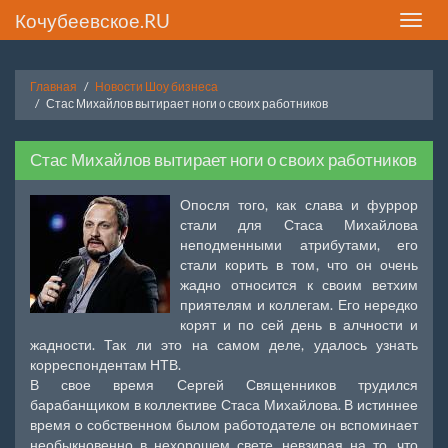
Кочубеевское.RU
Toggle
naviga
Главная
Новости Шоу бизнеса
Стас Михайлов вытирает ноги о своих работников
Стас Михайлов вытирает ноги о своих работников
Опосля того, как слава и фуррор
стали для Стаса Михайлова
неподменными атрибутами, его
стали корить в том, что он очень
жадно относится к своим ветхим
приятелям и коллегам. Его нередко
корят и по сей день в алчности и
жадности. Так ли это на самом деле, удалось узнать
корреспондентам НТВ.
В свое время Сергей Священников трудился
барабанщиком в коллективе Стаса Михайлова. В истиннее
время о собственном былом работодателе он вспоминает
необыкновенно в нехорошем свете, невзирая на то, что