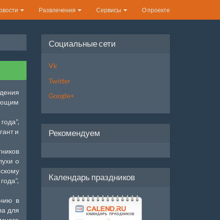
овости
Развлечения
Сервисы
О проекте
Социальные сети
Vk
Twitter
ждения
Google+
жающим
года",
гант и
Рекомендуем
тников
лухи о
ескому
Календарь праздников
года",
нию в
ла для
емного