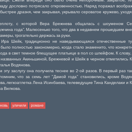
 сзаду дословно потрясало откровенностью. Наряд поражал вообра
быстрее дразня, чем закрывая, укрывало сероватое кружево, уход
еплоту, с которой Вера Брежнева общалась с шоуменом Се
ужчина года". Малюсенько того, что два в недавнем прошедшем вн
амеры, трогательно держась за руки.
Ира Шейк, традиционно не наведывающаяся отечественные тус
было полностью закономерно, когда стало знаменито, что конкрет
ода в свет темное блещущее платьице в пол со шлейфом. К слову,
е названных Акиньшиной, Брежневой и Шейк в черном отметились 
талья Водянова.
м эту заслугу она получила теснее во 2-ой разов. В первый раз та
помним, что за семь лет "Дамой года" становились, кроме Водя
ва, легкоатлетка Лена Исинбаева, телеведущие Тина Канделаки и 
а Вилкова.
вновь
уличили
романе