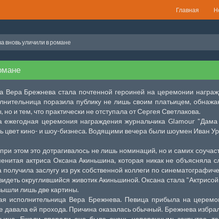
Главная
Н
а вновь уличили в романе
омане
а Вера Брежнева стала почтенной героиней на церемонии награ
олнительница поразила публику не лишь своим платьицем, обна
 но и тем, что практически не отступала от Сергея Светлакова.
 ежегодная церемония награждения журнальчика Glamour "Дама 
ь цвет кино- и шоу-бизнеса. Водящими вечера были шоумен Иван Ур
при этом это дотрагивалось не лишь номинаций, но и самих соучас
аменитая актриса Оксана Акиньшина, которая никак не объясняла с
 получила заслугу из рук собственной коллеги по синематографич
видеть округлившийся животик Акиньшиной. Оксана стала "Актрисой 
 вышли лишь две картины.
тая исполнительница Вера Брежнева. Певица прибыла на церемо
 не давала ей прохода. Причина оказалась обычный. Брежнева избра
тьице. Ежели впереди оно было очень непорочным: закрытое, т