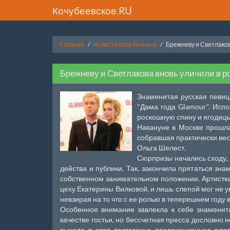
Кочубеевское.RU
Главная
Новости Шоу бизнеса
Брежневу и Светлаков
Брежневу и Светлакова вновь уличили в р
Знаменитая русская певиц
"Дама года Glamour". Исп
роскошную спину и ягодицы,
Накануне в Москве прошла
собравшая практически вес
Ольга Шелест.
Сюрпризы начались сходу, 
действа и публики. Так, закончила прятаться зн
собственном занимательном положении. Артистка
цеху Екатерины Вилковой, и лишь слепой мог не у
невзирая на то что с ее ролью в теперешнем году
Особенное внимание завлекла к себе знамени
качестве гостьи, но бессчетная пресса дословно
выхода в свет достаточно провокационное пла