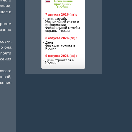
жение,
ящее в
ргеем
езапно
овки,
но она
 почти
Ксения
кового
новой,
Ксения