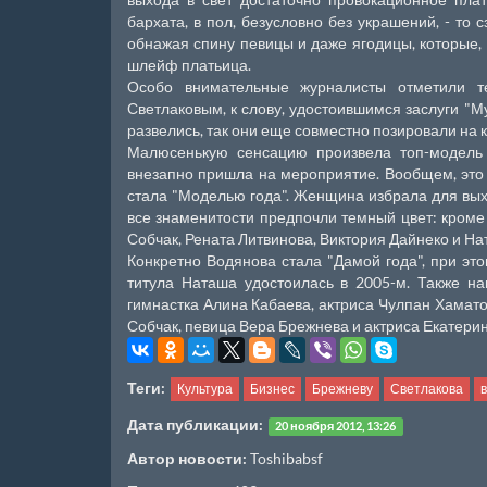
бархата, в пол, безусловно без украшений, - то
обнажая спину певицы и даже ягодицы, которые, 
шлейф платьица.
Особо внимательные журналисты отметили т
Светлаковым, к слову, удостоившимся заслуги "М
развелись, так они еще совместно позировали на к
Малюсенькую сенсацию произвела топ-модель 
внезапно пришла на мероприятие. Вообщем, это 
стала "Моделью года". Женщина избрала для вых
все знаменитости предпочли темный цвет: кром
Собчак, Рената Литвинова, Виктория Дайнеко и На
Конкретно Водянова стала "Дамой года", при это
титула Наташа удостоилась в 2005-м. Также на
гимнастка Алина Кабаева, актриса Чулпан Хамато
Собчак, певица Вера Брежнева и актриса Екатерин
Теги:
Культура
Бизнес
Брежневу
Светлакова
Дата публикации:
20 ноября 2012, 13:26
Автор новости:
Toshibabsf