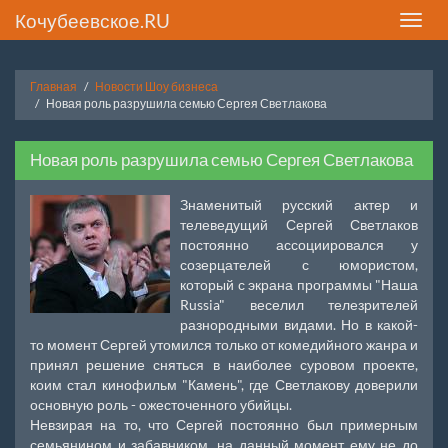
Кочубеевское.RU
Toggle
naviga
Главная
Новости Шоу бизнеса
Новая роль разрушила семью Сергея Светлакова
Новая роль разрушила семью Сергея Светлакова
Знаменитый русский актер и
телеведущий Сергей Светлаков
постоянно ассоциировался у
созерцателей с юмористом,
который с экрана программы "Наша
Russia" веселил телезрителей
разнородными видами. Но в какой-
то момент Сергей утомился только от комедийного жанра и
принял решение сняться в наиболее суровом проекте,
коим стал кинофильм "Камень", где Светлакову доверили
основную роль - ожесточенного убийцы.
Невзирая на то, что Сергей постоянно был примерным
семьянином и забавником, на данный момент ему не до