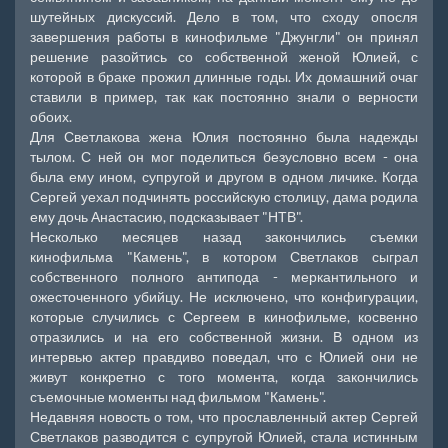
шутейных дискуссий. Дело в том, что сходу опосля
завершения работы в кинофильме "Джунгли" он принял
решение разойтись со собственной женой Юлией, с
которой в браке прожил длинные годы. Их домашний очаг
ставили в пример, так как постоянно знали о верности
обоих.
Для Светлакова жена Юлия постоянно была надежды
тылом. С ней он мог поделиться безусловно всем - она
была ему ином, супругой и другом в одном личике. Когда
Сергей уехал подчинять российскую столицу, дама родила
ему дочь Анастасию, подсказывает "НТВ".
Несколько месяцев назад закончились съемки
кинофильма "Камень", в котором Светлаков сыграл
собственного полного антипода - меркантильного и
ожесточенного убийцу. Не исключено, что конфигурации,
которые случились с Сергеем в кинофильме, косвенно
отразились и на его собственной жизни. В одном из
интервью актер правдиво поведал, что с Юлией они не
живут конкретно с того момента, когда закончились
съемочные моменты над фильмом "Камень".
Недавняя новость о том, что прославленный актер Сергей
Светлаков разводится с супругой Юлией, стала истинным