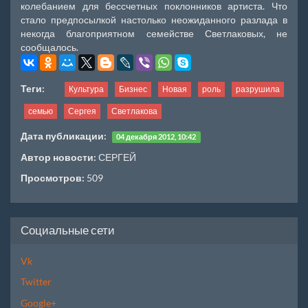
колебанием для бессчетных поклонников артиста. Что
стало предпосылкой настолько неожиданного разлада в
некогда благоприятном семействе Светлаковых, не
сообщалось.
Теги:
Культура
Бизнес
Новая
роль
разрушила
семью
Сергея
Светлакова
Дата публикации:
04 декабря 2012, 10:42
Автор новости:
СЕРГЕЙ
Просмотров:
509
Социальные сети
Vk
Twitter
Google+