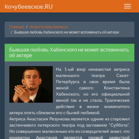
Кочубеевское.RU
Toggle
naviga
Главная
Новости Шоу бизнеса
Бывшая любовь Хабенского не может вспоминать об актере
Бывшая любовь Хабенского не может вспоминать
об актере
На 1-ый взор неказистая актриса
маленького театра Санкт-
Петербурга в свое время была
женой самого Константина
Хабенского, но его официальной
женой так и не стала. Трагические
действия в жизни знаменитого
актера опять сблизили его с былей любимой.
Актриса Анастасия Резункова является одним из старожил
застенчивого питерского театра под заглавием "Суббота".
Но совершенно малюсенько кто из созерцателей знает, что
конкретно Анастасия является первой невесткой