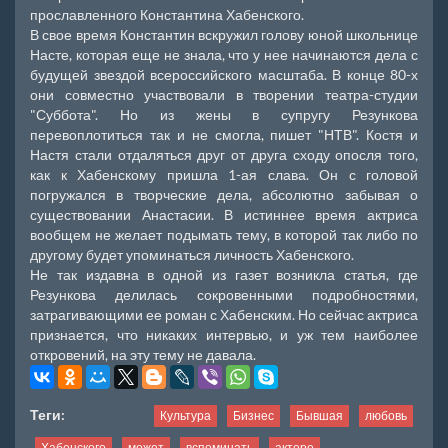
прославленного Константина Хабенского.
В свое время Константин вскружил голову юной школьнице
Насте, которая еще не знала, что у нее начинаются дела с
будущей звездой всероссийского масштаба. В конце 80-х
они совместно участвовали в творении театра-студии
"Суббота". Но из жены в супругу Резункова
перевоплотиться так и не смогла, пишет "НТВ". Костя и
Настя стали отдаляться друг от друга сходу опосля того,
как к Хабенскому пришла 1-ая слава. Он с головой
погружался в творческие дела, абсолютно забывая о
существовании Анастасии. В истиннее время актриса
вообщем не желает подымать тему, в которой так либо по
другому будет упоминаться личность Хабенского.
Не так издавна в одной из газет возникла статья, где
Резункова делилась сокровенными подробностями,
затрагивающими ее роман с Хабенским. Но сейчас актриса
признается, что никаких интервью, и уж тем наиболее
откровений, на эту тему не давала.
Теги:
Культура
Бизнес
Бывшая
любовь
Хабенского
может
вспоминать
актере