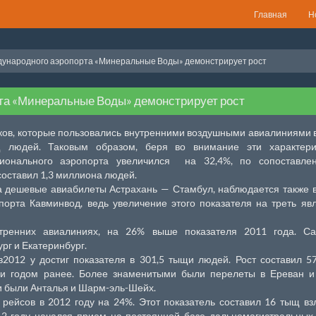
Главная
Н
ународного аэропорта «Минеральные Воды» демонстрирует рост
та «Минеральные Воды» демонстрирует рост
ков, которые пользовались внутренними воздушными авиалиниями 
щ людей. Таковым образом, беря во внимание эти характерис
ционального аэропорта увеличился на 32,4%, по сопоставле
составил 1,3 миллиона людей.
а дешевые авиабилеты Астрахань — Стамбул, наблюдается также 
порта Кавминвод, ведь увеличение этого показателя на треть яв
утренних авиалиниях, на 26% выше показателя 2011 года. С
рг и Екатеринбург.
2012 у достиг показателя в 301,5 тыщи людей. Рост составил 5
ми годом ранее. Более знаменитыми были перелеты в Ереван и 
 были Анталья и Шарм-эль-Шейх.
рейсов в 2012 году на 24%. Этот показатель составил 16 тыщ вз
012 году начался прием на постоянной базе дальнемагистральных