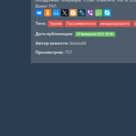
Боинг-747.
Теги:
Туризм
Пассажиропоток
международного
Дата публикации:
07 февраля 2013, 10:30
Автор новости:
bixosufd
Просмотров:
757