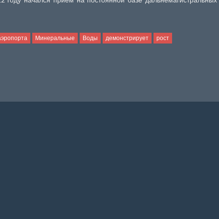
аэропорта
Минеральные
Воды
демонстрирует
рост