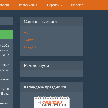
овости
Развлечения
Сервисы
О проекте
Социальные сети
Vk
Twitter
в 2012
Google+
тики,
нию с
веский
Рекомендуем
ляется
амыми
Календарь праздников
7%, по
Баку.
летно-
 судов