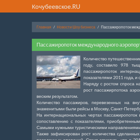
Кочубеевское.RU
Главная
Новости Шоу бизнеса
Пассажиропоток межд
Пассажиропоток международного аэропор
Количество путешественни
году, составило 978 ты
пассажиропоток интерна
показателями 2011 года, и 
Наряду с ростом спроса н
рост пассажирпотока аэро
веским результатом.
Количество пассажиров, перевезенных на вн
знаменитыми были рейсы в Москву, Санкт-Петербу
На интернациональных чертах пассажиропоток в
сопоставлению с показателями, приобретенны
Самыми нужными туристическими направлениями
Также зафиксирован рост количества сделанных 
посадочных операций. Стоит отметить, что в 2