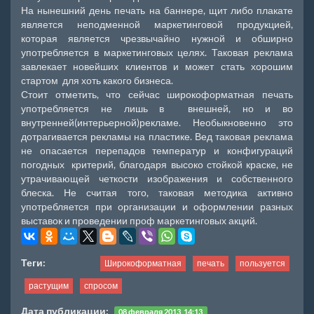
На нынешний день печать на баннере, щит либо плакате
является неподменной маркетинговой продукцией,
которая является чрезвычайно нужной и обширно
употребляется в маркетинговых целях. Таковая реклама
завлекает новейших клиентов и может стать хорошим
стартом для хоть какого бизнеса.
Стоит отметить, что сейчас широкоформатная печать
употребляется не лишь в внешней, но и во
внутренней(интерьерной)рекламе. Необыкновенно это
дотрагивается рекламы на пластике. Вед таковая реклама
не опасается перепадов температур и конфигураций
погодных критерий, благодаря высоко стойкой краске, не
утрачивающей четкости изображения и собственного
блеска. Не считая того, таковая методика активно
употребляется при организации и оформлении разных
выставок и проведении проф маркетинговых акций.
Теги:
Широкоформатная
печать
пользуется
растущим
спросом
Дата публикации:
08 февраля 2013, 14:13