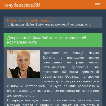
Кочубеевское.RU
Toggle
naviga
Главная
Новости Шоу бизнеса
Депрессия Лаймы Вайкуле не позволяет ей нормально жить
Депрессия Лаймы Вайкуле не позволяет ей
нормально жить
Прославленная певица Лайма
Вайкуле в последнее время
совершенно не рада жизни.
Затянувшаяся депрессия не
позволяет ей вести привычный
образ жизни. Осознав, что своими
силами артистка уже не справиться
с плохим настроением, Вайкуле решила рассказать о
сложном периоде своим верным поклонникам, коих у нее
достаточно много.
В первую очередь Лайма пожаловалась фанатам, что
мерзкая погода в столице не может ей помогать в