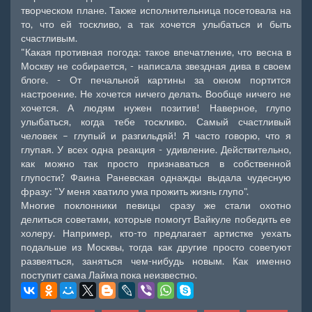
творческом плане. Также исполнительница посетовала на
то, что ей тоскливо, а так хочется улыбаться и быть
счастливым.
"Какая противная погода: такое впечатление, что весна в
Москву не собирается, - написала звездная дива в своем
блоге. - От печальной картины за окном портится
настроение. Не хочется ничего делать. Вообще ничего не
хочется. А людям нужен позитив! Наверное, глупо
улыбаться, когда тебе тоскливо. Самый счастливый
человек – глупый и разгильдяй! Я часто говорю, что я
глупая. У всех одна реакция - удивление. Действительно,
как можно так просто признаваться в собственной
глупости? Фаина Раневская однажды выдала чудесную
фразу: "У меня хватило ума прожить жизнь глупо".
Многие поклонники певицы сразу же стали охотно
делиться советами, которые помогут Вайкуле победить ее
холеру. Например, кто-то предлагает артистке уехать
подальше из Москвы, тогда как другие просто советуют
развеяться, заняться чем-нибудь новым. Как именно
поступит сама Лайма пока неизвестно.