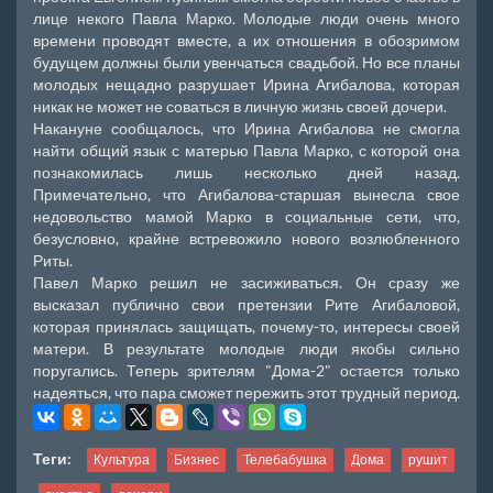
лице некого Павла Марко. Молодые люди очень много
времени проводят вместе, а их отношения в обозримом
будущем должны были увенчаться свадьбой. Но все планы
молодых нещадно разрушает Ирина Агибалова, которая
никак не может не соваться в личную жизнь своей дочери.
Накануне сообщалось, что Ирина Агибалова не смогла
найти общий язык с матерью Павла Марко, с которой она
познакомилась лишь несколько дней назад.
Примечательно, что Агибалова-старшая вынесла свое
недовольство мамой Марко в социальные сети, что,
безусловно, крайне встревожило нового возлюбленного
Риты.
Павел Марко решил не засиживаться. Он сразу же
высказал публично свои претензии Рите Агибаловой,
которая принялась защищать, почему-то, интересы своей
матери. В результате молодые люди якобы сильно
поругались. Теперь зрителям "Дома-2" остается только
надеяться, что пара сможет пережить этот трудный период.
Теги:
Культура
Бизнес
Телебабушка
Дома
рушит