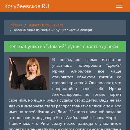
Кочубеевское.RU
Toggle
naviga
Главная
Новости Шоу бизнеса
Телебабушка из "Дома-2" рушит счастье дочери
Телебабушка из "Дома-2" рушит счастье дочери
В последнее время известная
участница телепроекта "Дом-2"
Ирина Агибалова все чаще
становится объектом критики со
стороны зрителей. Они полагют, что
непристойно ведя себя Ирина
Александровна не только портит
свое имя, но еще и рушит судьбы своих детей. Ведь не так
давно в интернете стали распространяться слухи о том, что
именно телебабушка из "Дома-2" стала причиной раздора
в отношениях ее дочери Риты Агибаловой и Павла Марко.
Напомним, что Рита сразу после развода с участником
проекта Евгением Кузиным смогла обрести новое счастье в