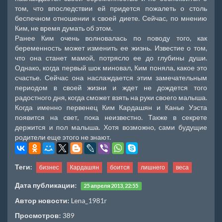
том, что впоследствии ей придется пожалеть о столь
беспечном отношении к своей диете. Сейчас, по мнению
Ким, не время думать об этом.
Ранее Ким очень волновалась по поводу того, как
беременность может изменить ее жизнь. Известие о том,
что она станет мамой, потрясло ее до глубины души.
Однако, когда первый шок миновал, Ким поняла, какое это
счастье. Сейчас она наслаждается этим замечательным
периодом в своей жизни и ждет не дождется того
радостного дня, когда сможет взять на руки своего малыша.
Когда именно первенец Ким Кардашян и Канье Уэста
появится на свет, пока неизвестно. Также в секрете
держится и пол малыша. Хотя возможно, сами будущие
родители еще этого не знают.
Теги:
бизнес
Кардашян
боится
лишнего
веса
Дата публикации:
25 апреля 2013, 22:55
Автор новости:
Lena_1981r
Просмотров:
389