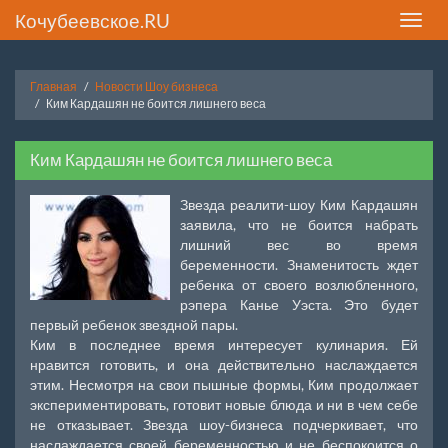
Кочубеевское.RU
Toggle
naviga
Главная
Новости Шоу бизнеса
Ким Кардашян не боится лишнего веса
Ким Кардашян не боится лишнего веса
Звезда реалити-шоу Ким Кардашян
заявила, что не боится набрать
лишний вес во время
беременности. Знаменитость ждет
ребенка от своего возлюбленного,
рэпера Канье Уэста. Это будет
первый ребенок звездной пары.
Ким в последнее время интересует кулинария. Ей
нравится готовить, и она действительно наслаждается
этим. Несмотря на свои пышные формы, Ким продолжает
экспериментировать, готовит новые блюда и ни в чем себе
не отказывает. Звезда шоу-бизнеса подчеркивает, что
наслаждается своей беременностью и не беспокоится о