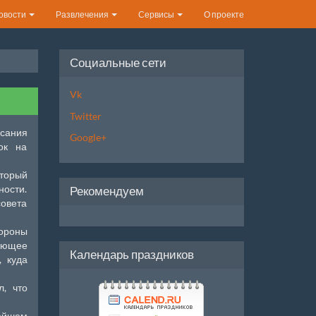
овости
Развлечения
Сервисы
О проекте
Социальные сети
Vk
Twitter
исания
Google+
ок на
оторый
ности.
Рекомендуем
совета
бороны
ующее
Календарь праздников
, куда
л, что
нейшем