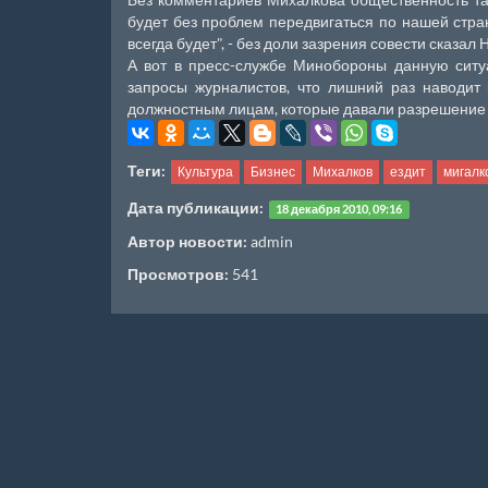
будет без проблем передвигаться по нашей стран
всегда будет", - без доли зазрения совести сказал
А вот в пресс-службе Минобороны данную ситуа
запросы журналистов, что лишний раз наводит
должностным лицам, которые давали разрешение е
Теги:
Культура
Бизнес
Михалков
ездит
мигалк
Дата публикации:
18 декабря 2010, 09:16
Автор новости:
admin
Просмотров:
541