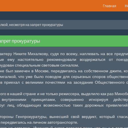
Главная
Н
алкой, несмотря на запрет прокуратуры
апрет прокуратуры
актеру Никите Михалкову, судя по всему, наплевать на все предп
ые ему настоятельно рекомендовали воздержаться от поезд
рудован специальным световым сигналом.
не был замечен в Москве, передвигаясь на собственном джипе, к
игалкой, что уже было поводом для серьезных споров обществен
ов приехал с великими почестями на заседание Общественного 
ного в нашей стране и не только режиссера, выделило как раз Мино
о внутренними принципами, совершенно игнорируя действ
круг лиц, обладающих возможностью таких дорожных привилегий
тороны Генпрокуратуры, вынесшей свой вердикт, который гласи
передвигаясь на личном автотранспорте.
кже не осталась. Именитый актер поведал всем, что он и в даль