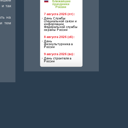
 и так
ать на
ни тем