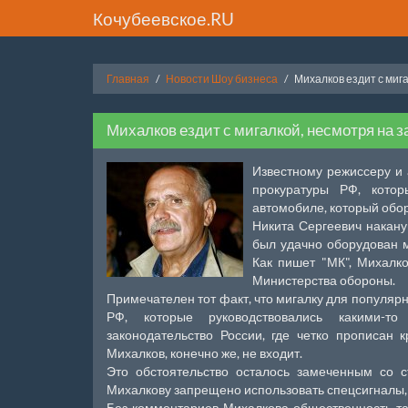
Кочубеевское.RU
Главная
Новости Шоу бизнеса
Михалков ездит с миг
Михалков ездит с мигалкой, несмотря на з
Известному режиссеру и 
прокуратуры РФ, котор
автомобиле, который обо
Никита Сергеевич накану
был удачно оборудован м
Как пишет "МК", Михалк
Министерства обороны.
Примечателен тот факт, что мигалку для популяр
РФ, которые руководствовались какими-т
законодательство России, где четко прописан 
Михалков, конечно же, не входит.
Это обстоятельство осталось замеченным со с
Михалкову запрещено использовать спецсигналы, 
Без комментариев Михалкова общественность та