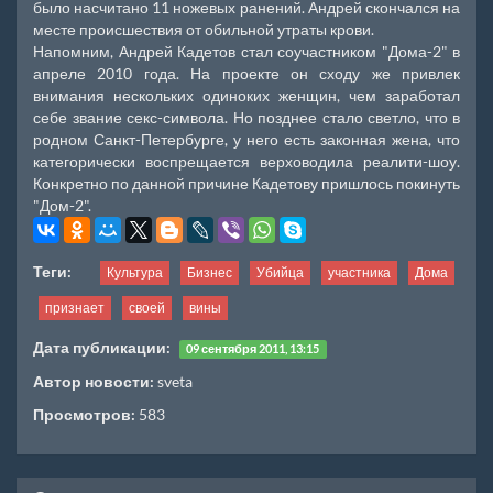
было насчитано 11 ножевых ранений. Андрей скончался на
месте происшествия от обильной утраты крови.
Напомним, Андрей Кадетов стал соучастником "Дома-2" в
апреле 2010 года. На проекте он сходу же привлек
внимания нескольких одиноких женщин, чем заработал
себе звание секс-символа. Но позднее стало светло, что в
родном Санкт-Петербурге, у него есть законная жена, что
категорически воспрещается верховодила реалити-шоу.
Конкретно по данной причине Кадетову пришлось покинуть
"Дом-2".
Теги:
Культура
Бизнес
Убийца
участника
Дома
признает
своей
вины
Дата публикации:
09 сентября 2011, 13:15
Автор новости:
sveta
Просмотров:
583