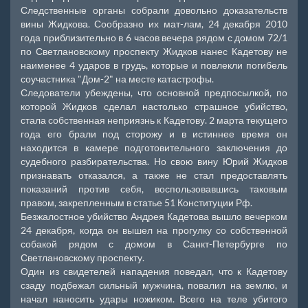
Следственные органы собрали довольно доказательств
вины Жидкова. Сообразно их мат-лам, 24 декабря 2010
года приблизительно в 6 часов вечера рядом с домом 72/1
по Светлановскому проспекту Жидков нанес Кадетову не
наименее 4 ударов в грудь, которые и повлекли погибель
соучастника "Дом-2" на месте катастрофы.
Следователи убеждены, что основной предпосылкой, по
которой Жидков сделал настолько страшное убийство,
стала собственная неприязнь к Кадетову. 2 марта текущего
года его брали под сторожу и в истиннее время он
находится в камере подготовительного заключения до
судебного разбирательства. Но свою вину Юрий Жидков
признавать отказался, а также не стал предоставлять
показаний против себя, воспользовавшись таковым
правом, закрепленным в статье 51 Конституции Рф.
Безжалостное убийство Андрея Кадетова вышло вечерком
24 декабря, когда он вышел на прогулку со собственной
собакой рядом с домом в Санкт-Петербурге по
Светлановскому проспекту.
Один из свидетелей нападения поведал, что к Кадетову
сзаду подбежал сильный мужчина, повалил на землю, и
начал наносить удары ножиком. Всего на теле убитого