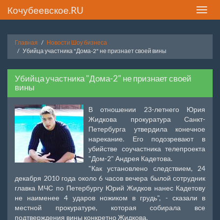
Кочубеевское.RU
Toggle
naviga
Главная
Новости Шоу бизнеса
Убийца участника "Дома-2" не признает своей вины
Убийца участника "Дома-2" не признает своей
вины
В отношении 23-летнего Юрия
Жидкова прокуратура Санкт-
Петербурга утвердила конечное
нарекание. Его подозревают в
убийстве соучастника телепроекта
"Дом-2" Андрея Кадетова.
"Как установлено следствием, 24
декабря 2010 года около 6 часов вечера былой сотрудник
главка МЧС по Петербургу Юрий Жидков нанес Кадетову
не наименее 4 ударов ножиком в грудь", - сказали в
местной прокуратуре, которая собирала все
подтверждения вины конкретно Жидкова.