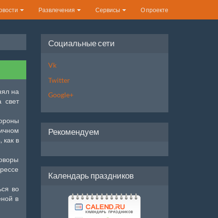
овости
Развлечения
Сервисы
О проекте
Социальные сети
Vk
Twitter
нял на
Google+
а свет
тороны
тичном
Рекомендуем
 как в
говоры
прессе
Календарь праздников
ься во
еной в