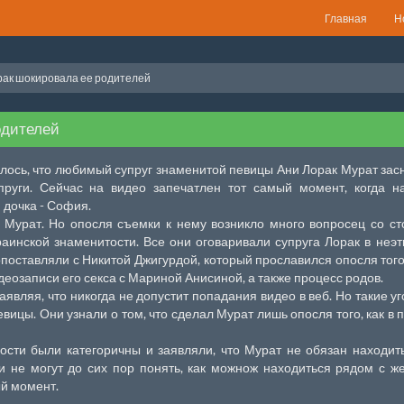
Главная
Н
рак шокировала ее родителей
одителей
лось, что любимый супруг знаменитой певицы Ани Лорак Мурат зас
пруги. Сейчас на видео запечатлен тот самый момент, когда н
 дочка - София.
Мурат. Но опосля съемки к нему возникло много вопросец со с
раинской знаменитости. Все они оговаривали супруга Лорак в неэ
поставляли с Никитой Джигурдой, который прославился опосля того,
деозаписи его секса с Мариной Анисиной, а также процесс родов.
являя, что никогда не допустит попадания видео в веб. Но такие у
ицы. Они узнали о том, что сделал Мурат лишь опосля того, как в 
сти были категоричны и заявляли, что Мурат не обязан находит
и не могут до сих пор понять, как можнож находиться рядом с ж
ый момент.