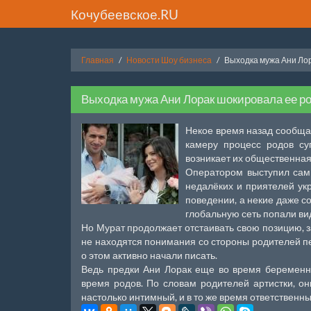
Кочубеевское.RU
Главная
Новости Шоу бизнеса
Выходка мужа Ани Ло
Выходка мужа Ани Лорак шокировала ее р
Некое время назад сообща
камеру процесс родов су
возникает их общественная
Оператором выступил сам 
недалёких и приятелей ук
поведении, а некие даже со
глобальную сеть попали ви
Но Мурат продолжает отстаивать свою позицию, за
не находятся понимания со стороны родителей пев
о этом активно начали писать.
Ведь предки Ани Лорак еще во время беременно
время родов. По словам родителей артистки, он
настолько интимный, и в то же время ответственн