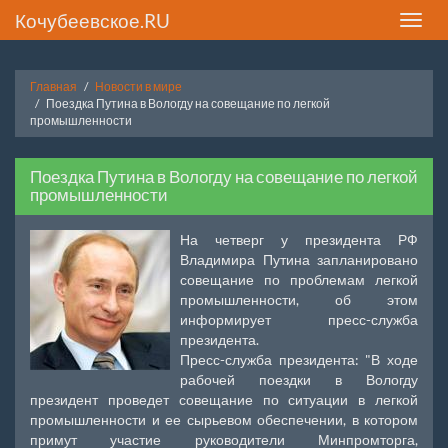
Кочубеевское.RU
Toggle
naviga
Главная
Новости в мире
Поездка Путина в Вологду на совещание по легкой
промышленности
Поездка Путина в Вологду на совещание по легкой
промышленности
На четверг у президента РФ
Владимира Путина запланировано
совещание по проблемам легкой
промышленности, об этом
информирует пресс-служба
президента.
Пресс-служба президента: "В ходе
рабочей поездки в Вологду
президент проведет совещание по ситуации в легкой
промышленности и ее сырьевом обеспечении, в котором
примут участие руководители Минпромторга,