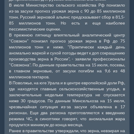
В июле Министерство сельского хозяйства Рф понизило
из-за засухи прогноз урожая зерна с 90 до 85 миллионов
тонн. Русский зерновой альянс предсказывает сбор в 81,5-
85 миллионов тонн. Но есть и еще наиболее
пессимистические оценки.
В прежнюю пятницу влиятельный аналитический центр
"Совэкон" понизил прогноз урожая зерна в Рф до 75
миллионов тонн и ниже. "Практически каждый день
аномально жаркой и сухой погоды ведет к доп сокращению
производства зерна в России", - заявили профессионалы
"Совэкона". По данным правительства на 15 июля, посевы,
в главном зерновые, от засухи погибли на 9,6 из 48
миллионов гектаров.
В Поволжье, на юге Урала и в центре европейской доли Рф,
где находятся главные сельскохозяйственные угодья, в
заключительные недельки температура не спускается
ниже 30 градусов. По данным Минсельхоза на 15 июля,
чрезвычайная ситуация из-за засухи объявлена в 17
регионах. Еще два региона приготовляются к введению
режима ЧС, а синоптики говорят, что аномальная жара
продлится минимум до конца месяца.
Ранее в правительстве утверждали, что зерна, невзирая на