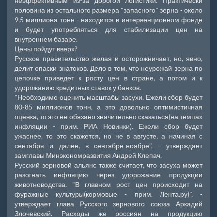
неэффективным из-за дорогой логистики. Практически
половина из остального размера "запасного" зерна - около
9,5 миллиона тонн - находится в интервенционном фонде
и будет употребляться для стабилизации цен на
внутреннем базаре.
Цены пойдут вверх?
Русское правительство желая и осторожничает, но, явно,
делит опаски знатоков. Дело в том, что неурожай зерна по
цепочке приведет к росту цен в стране, а потом и к
удорожанию кредитных ставок у банков.
"Необходимо оценить масштабы засухи. Ежели сбор будет
80-85 миллионов тонн, а это довольно оптимистичная
оценка, то это не обязано значительно сказаться(на темпах
инфляции - прим. РИА Новинки). Ежели сбор будет
ужаснее, то это скажется, но не в августе, а начиная с
сентября и далее, в сентябре-ноябре", - утверждает
замглавы Минэкономразвития Андрей Клепач.
Русский зерновой альянс также считает, что засуха может
разогнать инфляцию через удорожание продукции
животноводства. "В главном рост цен происходит на
фуражные культуры(кормовые - прим. Лента.ру)", -
утверждает глава Русского зернового союза Аркадий
Злочевский. Расходы же россиян на продукцию