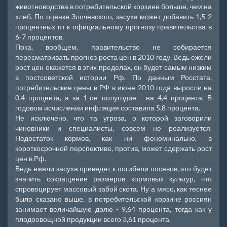
животноводства в потребительской корзине больше, чем на
хлеб. По оценке Злочевского, засуха может добавить 1,5-2
процентных пт к официальному прогнозу правительства в
6-7 процентов.
Пока, вообщем, правительство не собирается
пересматривать прогноз роста цен в 2010 году. Ведь ежели
рост цен окажется в этих пределах, он будет самым низким
в постсоветской истории Рф. По данным Росстата,
потребительские цены в РФ в июне 2010 года выросли на
0,4 процента, а за 1-ое полугодие - на 4,4 процента. В
годовом исчислении инфляция составила 5,8 процента.
Не исключено, что та угроза, о которой заговорили
чиновники и специалисты, совсем не реализуется.
Недостаток кормов, как ни феноминально, в
короткосрочной перспективе, против, может сдержать рост
цен в Рф.
Ведь ежели засуха приведет к погибели посевов, это будет
значить сокращение размеров кормовых культур, что
спровоцирует массовый забой скота. Ну а мясо, как теснее
было сказано выше, в потребительской корзине россиян
занимает величайшую долю - 9,64 процента, тогда как у
плодоовощной продукции всего 3,61 процента.