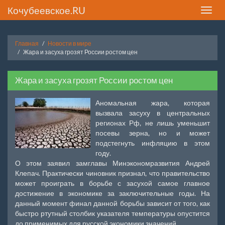
Кочубеевское.RU
Toggle
naviga
Главная
Новости в мире
Жара и засуха грозят России ростом цен
Жара и засуха грозят России ростом цен
Аномальная жара, которая
вызвала засуху в центральных
регионах Рф, не лишь уменьшит
посевы зерна, но и может
подстегнуть инфляцию в этом
году.
О этом заявил замглавы Минэкономразвития Андрей
Клепач. Практически чиновник признал, что правительство
может проиграть в борьбе с засухой самое главное
достижение в экономике за заключительные годы. На
данный момент финал данной борьбы зависит от того, как
быстро ртутный столбик указателя температуры опустится
до применимых для русской экономики значений.