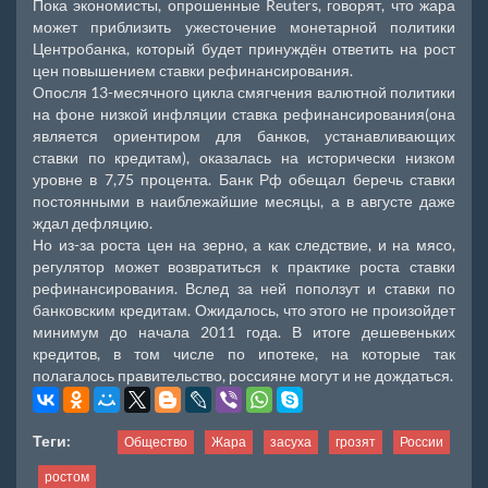
Пока экономисты, опрошенные Reuters, говорят, что жара
может приблизить ужесточение монетарной политики
Центробанка, который будет принуждён ответить на рост
цен повышением ставки рефинансирования.
Опосля 13-месячного цикла смягчения валютной политики
на фоне низкой инфляции ставка рефинансирования(она
является ориентиром для банков, устанавливающих
ставки по кредитам), оказалась на исторически низком
уровне в 7,75 процента. Банк Рф обещал беречь ставки
постоянными в наиблежайшие месяцы, а в августе даже
ждал дефляцию.
Но из-за роста цен на зерно, а как следствие, и на мясо,
регулятор может возвратиться к практике роста ставки
рефинансирования. Вслед за ней поползут и ставки по
банковским кредитам. Ожидалось, что этого не произойдет
минимум до начала 2011 года. В итоге дешевеньких
кредитов, в том числе по ипотеке, на которые так
полагалось правительство, россияне могут и не дождаться.
Теги:
Общество
Жара
засуха
грозят
России
ростом