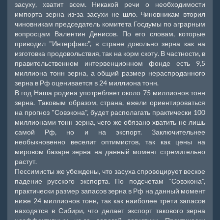
засуху, хватит всем. Никакой речи о необходимости
импорта зерна из-за засухи не шло. Чиновникам вторил
чиновникам председатель комитета Госдумы по аграрным
вопросцам Валентин Денисов. По его словам, которые
приводил "Интерфакс", в стране довольно зерна как на
изготовка продовольствия, так на корм скоту. В частности, в
правительственном интервенционном фонде есть 9,5
миллиона тонн зерна, а общий размер нераспроданного
зерна в Рф оценивается в 24 миллиона тонн.
В год Наша родина употребляет около 75 миллионов тонн
зерна. Таковым образом, страна, ежели ориентироваться
на прогноз "Совэкона", будет располагать практически 100
миллионами тонн зерна, чего же обязано хватить не лишь
самой Рф, но и на экспорт. Заключительнее
необыкновенно веселит оптимистов, так как цены на
мировом базаре зерна на данный момент стремительно
растут.
Пессимисты же убеждены, что засуха спровоцирует веское
падение русского экспорта. По подсчетам "Совэкона",
практически размер запасов зерна в Рф на данный момент
ниже 24 миллионов тонн, так как наиболее трети запасов
находятся в Сибири, что делает экспорт такового зерна