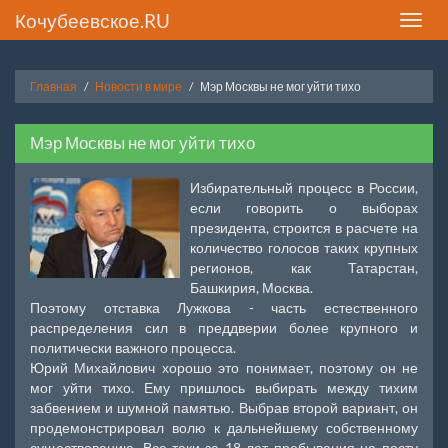
Кочубеевское.RU
Toggle
naviga
Главная
Новости в мире
Мэр Москвы не мог уйти тихо
Мэр Москвы не мог уйти тихо
Избирательный процесс в России,
если говорить о выборах
президента, строится в расчете на
количество голосов таких крупных
регионов, как Татарстан,
Башкирия, Москва.
Поэтому отставка Лужкова - часть естественного
распределения сил в преддверии более крупного и
политически важного процесса.
Юрий Михайлович хорошо это понимает, поэтому он не
мог уйти тихо. Ему пришлось выбирать между тихим
забвением и шумной памятью. Выбрав второй вариант, он
продемонстрировал волю к дальнейшему собственному
существованию. Все-таки за 18 лет пребывания на посту