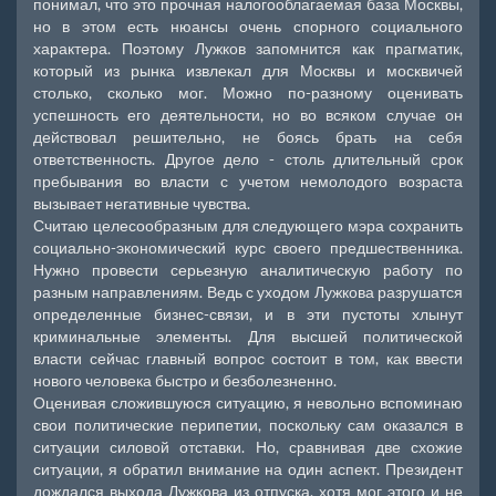
понимал, что это прочная налогооблагаемая база Москвы,
но в этом есть нюансы очень спорного социального
характера. Поэтому Лужков запомнится как прагматик,
который из рынка извлекал для Москвы и москвичей
столько, сколько мог. Можно по-разному оценивать
успешность его деятельности, но во всяком случае он
действовал решительно, не боясь брать на себя
ответственность. Другое дело - столь длительный срок
пребывания во власти с учетом немолодого возраста
вызывает негативные чувства.
Считаю целесообразным для следующего мэра сохранить
социально-экономический курс своего предшественника.
Нужно провести серьезную аналитическую работу по
разным направлениям. Ведь с уходом Лужкова разрушатся
определенные бизнес-связи, и в эти пустоты хлынут
криминальные элементы. Для высшей политической
власти сейчас главный вопрос состоит в том, как ввести
нового человека быстро и безболезненно.
Оценивая сложившуюся ситуацию, я невольно вспоминаю
свои политические перипетии, поскольку сам оказался в
ситуации силовой отставки. Но, сравнивая две схожие
ситуации, я обратил внимание на один аспект. Президент
дождался выхода Лужкова из отпуска, хотя мог этого и не