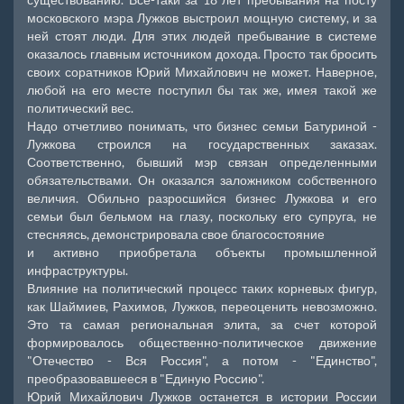
московского мэра Лужков выстроил мощную систему, и за
ней стоят люди. Для этих людей пребывание в системе
оказалось главным источником дохода. Просто так бросить
своих соратников Юрий Михайлович не может. Наверное,
любой на его месте поступил бы так же, имея такой же
политический вес.
Надо отчетливо понимать, что бизнес семьи Батуриной -
Лужкова строился на государственных заказах.
Соответственно, бывший мэр связан определенными
обязательствами. Он оказался заложником собственного
величия. Обильно разросшийся бизнес Лужкова и его
семьи был бельмом на глазу, поскольку его супруга, не
стесняясь, демонстрировала свое благосостояние
и активно приобретала объекты промышленной
инфраструктуры.
Влияние на политический процесс таких корневых фигур,
как Шаймиев, Рахимов, Лужков, переоценить невозможно.
Это та самая региональная элита, за счет которой
формировалось общественно-политическое движение
"Отечество - Вся Россия", а потом - "Единство",
преобразовавшееся в "Единую Россию".
Юрий Михайлович Лужков останется в истории России