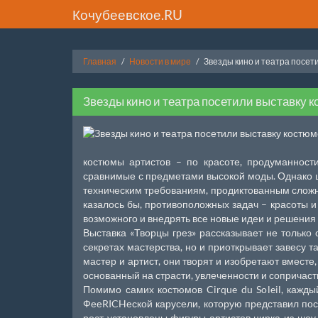
Кочубеевское.RU
Главная
Новости в мире
Звезды кино и театра посети
Звезды кино и театра посетили выставку ко
костюмы артистов – по красоте, продуманност
сравнимые с предметами высокой моды. Однако ци
техническим требованиям, продиктованным сложн
казалось бы, противоположных задач – красоты 
возможного и внедрять все новые идеи и решения 
Выставка «Творцы грез» рассказывает не только 
секретах мастерства, но и приоткрывает завесу 
мастер и артист, они творят и изобретают вместе,
основанный на страсти, увлеченности и сопричастн
Помимо самих костюмов Cirque du Soleil, кажды
ФееRICHеской карусели, которую представил по
рост установлены фигуры артистов цирка из шоу V