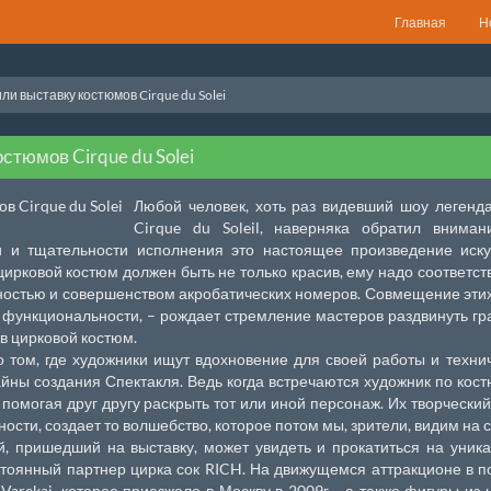
Главная
Н
ли выставку костюмов Cirque du Solei
стюмов Cirque du Solei
Любой человек, хоть раз видевший шоу легенд
Cirque du Soleil, наверняка обратил вниман
и и тщательности исполнения это настоящее произведение иску
рковой костюм должен быть не только красив, ему надо соответст
остью и совершенством акробатических номеров. Совмещение этих
и функциональности, – рождает стремление мастеров раздвинуть г
в цирковой костюм.
о том, где художники ищут вдохновение для своей работы и техни
тайны создания Спектакля. Ведь когда встречаются художник по кос
 помогая друг другу раскрыть тот или иной персонаж. Их творческий
ости, создает то волшебство, которое потом мы, зрители, видим на 
й, пришедший на выставку, может увидеть и прокатиться на уник
стоянный партнер цирка сок RICH. На движущемся аттракционе в 
arekai, которое приезжало в Москву в 2009г. , а также фигуры из 