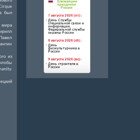
Cirque
на был
и мира
ирилл
 Павел
тантин
ого из
 чтобы
anity.
нецкий