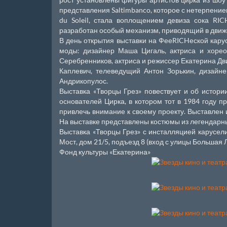
представления Saltimbanco, которое с нетерпени
du Soleil, стала воплощением девиза сока RIC
разработан особый механизм, приводящий в движ
В день открытия выставки на ФееRICHеской кару
моды: дизайнер Маша Цигаль, актриса и хоре
Серебренников, актриса и режиссер Екатерина Дв
Каплевич, телеведущий Антон Зорькин, дизайне
Андрикопулос.
Выставка «Творцы Грез» повествует и об истории
основателей Цирка, в котором тот в 1984 году п
привлечь внимание к своему проекту. Выставлен
На выставке представлены костюмы из легендарных
Выставка «Творцы Грез» с инсталляцией карусели
Мост, дом 21/5, подъезд 8 (вход с улицы Большая 
Фонд культуры «Екатерина»