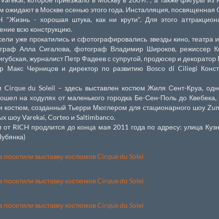
ем ожидают в Москве осенью этого года. Инсталляция, посвященная 
H "Жизнь - хорошая штука, как ни крути". Для этого аттракцио
ение всю конструкцию.
сели уже прокатились и сфотографировались звезды кино, театра 
ограф Алла Сигалова, фотограф Владимир Широков, режиссер К
игубская, журналист Петр Фадеев с супругой, продюсер и декоратор
р Макс Черницов и директор по развитию Bosco di Ciliegi Конс
 Cirque du Soleil – здесь выставлен костюм Жиля Сент-Круа, одн
рошел на ходулях от маленького городка Бе-Сен-Поль до Квебека,
 и костюм, созданный Тьерри Мюглером для стационарного шоу Zum
 шоу Varekai, Corteo и Saltimbanco.
 от RICH продлится до конца мая 2011 года по адресу: улица Куз
Лубянка)