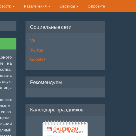
овости
Развлечения
Сервисы
О проекте
Социальные сети
Vk
Twitter
арного
Google+
ие на
сства,
вовать
 двух,
Рекомендуем
раницы
ческих
тюмам,
Календарь праздников
 союз,
сцене.
альной
полный
нового