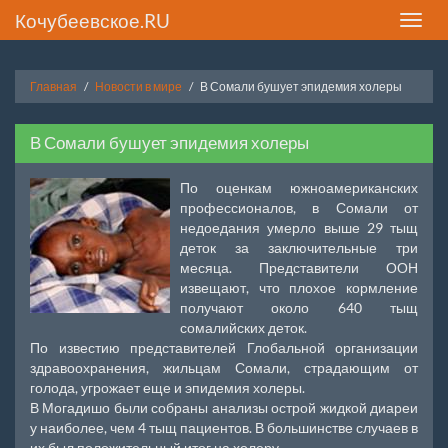
Кочубеевское.RU
Toggle
naviga
Главная
Новости в мире
В Сомали бушует эпидемия холеры
В Сомали бушует эпидемия холеры
По оценкам южноамериканских
профессионалов, в Сомали от
недоедания умерло выше 29 тыщ
деток за заключительные три
месяца. Представители ООН
извещают, что плохое кормление
получают около 640 тыщ
сомалийских деток.
По известию представителей Глобальной организации
здравоохранения, жильцам Сомали, страдающим от
голода, угрожает еще и эпидемия холеры.
В Могадишо были собраны анализы острой жидкой диареи
у наиболее, чем 4 тыщ пациентов. В большинстве случаев в
их был положительный итог на холеру.