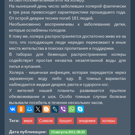
На нынешний день число заболевших холерой фактически
в три раза превосходит характеристики прошедшего года.
От острой диареи теснее погиб 181 людей.
Необыкновенно восприимчивы к заболеванию детки,
которые ослаблены голодом.
К тому же, холера распространяется достаточно живо из-за
того, что голодающие люди нередко переезжают в иные
места жительства в поисках пропитания и поддержки.
В таборах для беженцах распространению холеры
содействует простая нехватка незапятанной воды для
питья и купания.
Холера - кишечная инфекция, которая передается через
зараженную воду либо еду. В томных вариантах
наблюдается жидкая диарея, рвота и судороги ног.
У жителей нашей планеты развивается прыткое
обезвоживание и шок. Особо томные случаи болезни
вызывали погибель в течении нескольких часов.
Теги:
мире
Сомали
бушует
эпидемия
холеры
Дата публикации:
13 августа 2011, 08:20