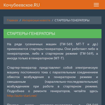
Кочубеевское.RU
Toggle
naviga
Главная
Интересные новости
СТАРТЕРЫ-ГЕНЕРАТОРЫ
СТАРТЕРЫ-ГЕНЕРАТОРЫ
На ряде гусеничных машин (ГМ-569, МТ-Т и др.)
применяются стартеры-генераторы. Они работают либо в
генераторном, либо в стартерном режиме (ГМ-569), а
иногда только в генераторном (МТ-Т).
Стартер-генератор представляет собой электрическую
машину постоянного тока с параллельным соединением
обмоток возбуждения в генераторном режиме и
смешанным (параллельно-последовательным)
возбуждением при работе в стартерном режиме.
Подробнее о ремонте генераторов, читайте здесь
http://auto-start.net/
Привод якоря стартера-генератора в ГМ-569