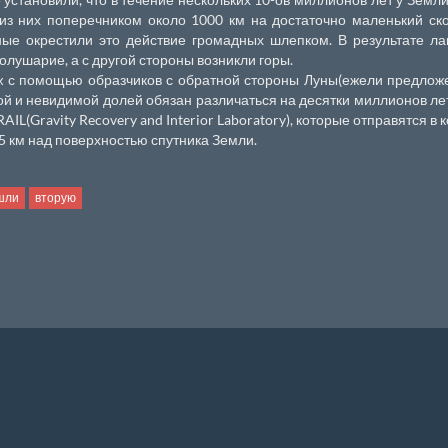
 из них поперечником около 1000 км на достаточно маленький ск
ые окрестили это действие громадных шлепком. В результате л
лушарие, а с другой стороны возникли горы.
ож с помощью образчиков с обратной стороны Луны(ежели предло
ой и невидимой долей обязан различаться на десятки миллионов лет
L(Gravity Recovery and Interior Laboratory), которые отправятся в 
55 км над поверхностью спутника Земли.
шли
вторую