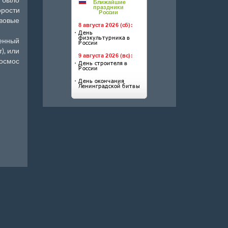
орости
авовые
женный
), или
космос