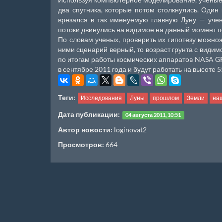
два спутника, которые потом столкнулись. Один
врезался в так именуемую главную Луну — учен
потоки двинулись на видимое на данный момент по
По словам ученых, проверить их гипотезу можн
ними сценарий верный, то возраст грунта с видим
по итогам работы космических аппаратов NASA GRAI
в сентябре 2011 года и будут работать на высоте 
Теги:
Исследования
Луны
прошлом
Земли
на
Дата публикации:
04 августа 2011, 10:51
Автор новости:
loginovat2
Просмотров:
664