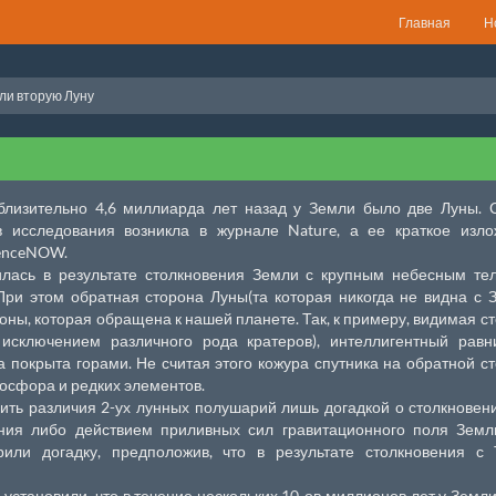
Главная
Н
ли вторую Луну
близительно 4,6 миллиарда лет назад у Земли было две Луны. 
в исследования возникла в журнале Nature, а ее краткое изл
ienceNOW.
вилась в результате столкновения Земли с крупным небесным т
При этом обратная сторона Луны(та которая никогда не видна с 
оны, которая обращена к нашей планете. Так, к примеру, видимая с
 исключением различного рода кратеров), интеллигентный равн
а покрыта горами. Не считая этого кожура спутника на обратной с
фосфора и редких элементов.
ить различия 2-ух лунных полушарий лишь догадкой о столкновен
ния либо действием приливных сил гравитационного поля Земли
ли догадку, предположив, что в результате столкновения с 
становили, что в течение нескольких 10-ов миллионов лет у Земл