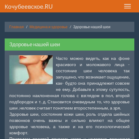
Кочубеевское.RU
Toggle
naviga
Главная
Медицина и здоровье
Здоровье нашей шеи
Здоровье нашей шеи
Часто можно видеть, как на фоне
красивого и моложавого лица -
состояние шеи человека так
запущено, что возникает ощущение,
как- будто она принадлежит совсем
не ему. Добавьте к этому сутулость,
постоянно наклоненная голова с взглядом в пол, второй
подбородок и т. д. Становится очевидным то, что здоровье
шеи ,человек считает понятием второстепенным, а зря.
Здоровье шеи, состояние кожи шеи, роль отдела шейных
позвонков очень важны и сильно влияют на общее
здоровье человека, а также и на его психологический
комфорт.
Приведем простой пример: когда у человека возникает