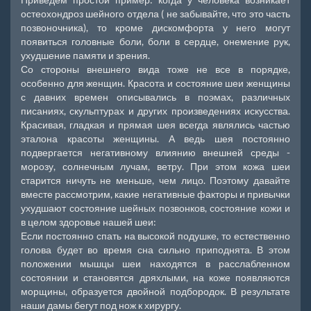
остеохондроз шейного отдела ( не забывайте, что это часть
позвоночника), то кроме дискомфорта у него могут
появиться головные боли, боли в сердце, онемение рук,
ухудшение памяти и зрения.
Со стороны внешнего вида тоже не все в порядке,
особенно для женщин. Красота и состояние шеи женщины
с давних времен описывались в поэмах, различных
писаниях, скульптурах и других произведениях искусства.
Красивая, гладкая и прямая шея всегда являлись частью
эталона красоты женщины. А ведь шея постоянно
подвергается негативному влиянию внешней среды -
морозу, солнечным лучам, ветру. При этом кожа шеи
старится ничуть не меньше, чем лицо. Поэтому давайте
вместе рассмотрим, какие негативные факторы и привычки
ухудшают состояние шейных позвонков, состояние кожи и
в целом здоровье нашей шеи:
Если постоянно спать на высокой подушке, то естественно
голова будет во время сна сильно приподнята. В этом
положении мышцы шеи находятся в расслабленном
состоянии и становятся дряхлыми, на коже появляются
морщины, образуется двойной подбородок. В результате
наши дамы бегут под нож к хирургу.