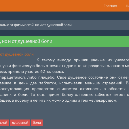
Главная
Н
олько от физической, но и от душевной боли
, но и от душевной боли
К такому выводу пришли ученые из универс
ную и физическую боль отвечают одни и те же разделы головного мо
и, приняли участие 62 человека.
парацетамол, либо плацебо. Свое душевное состояние они отме
имавшие в день две таблетки, испытывали меньше страданий. В
олеутоляющих препаратов снижается активность в областях м
аниях и боли. То есть прием болеутоляющих таблеток имеет с
щее, а посему и лечить их можно одним и тем же лекарством.
ской
душевной
боли