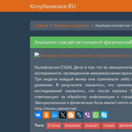
Кочубеевское.RU
Главная
Медицина и здоровье
Анальгин спасает не т
Анальгин спасает не только от физической
Калифорнии (США). Дело в том, что за эмоциональ
эксперименте, проведенном американскими врачам
Три недели каждый вечер они принимали либо 
дневнике. В результате оказалось, что прин
исследований оказалось, что после приема б
отвечающих за обработку информации о страд
Эмоциональная и физическая боль имеют нечто об
http://www.zabolel.net
Теги:
Статьи
Анальгин
спасает
только
физиче