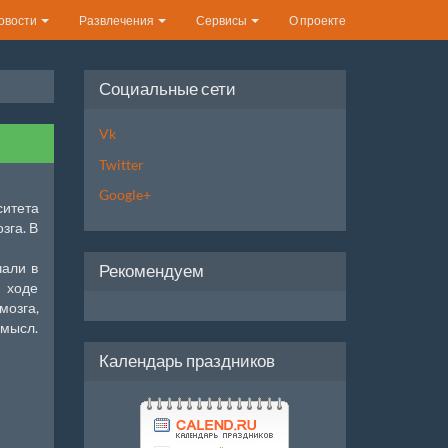
овости
Развлечения
Сервисы
О проекте
Социальные сети
Vk
Twitter
Google+
итета
зга. В
чали в
Рекомендуем
 ходе
озга,
мысл.
Календарь праздников