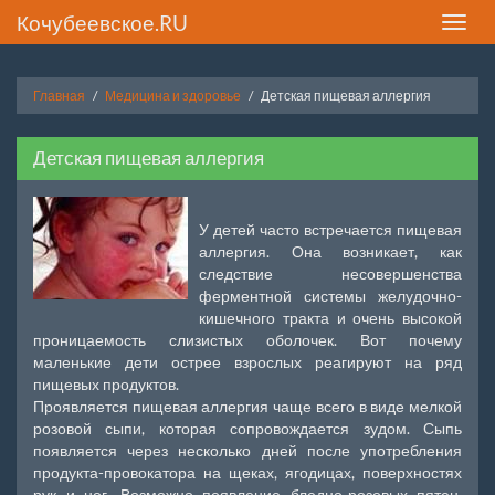
Кочубеевское.RU
Toggle
naviga
Главная
Медицина и здоровье
Детская пищевая аллергия
Детская пищевая аллергия
У детей часто встречается пищевая
аллергия. Она возникает, как
следствие несовершенства
ферментной системы желудочно-
кишечного тракта и очень высокой
проницаемость слизистых оболочек. Вот почему
маленькие дети острее взрослых реагируют на ряд
пищевых продуктов.
Проявляется пищевая аллергия чаще всего в виде мелкой
розовой сыпи, которая сопровождается зудом. Сыпь
появляется через несколько дней после употребления
продукта-провокатора на щеках, ягодицах, поверхностях
рук и ног. Возможно появление бледно-розовых пятен,