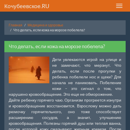
Кочубеевское.RU
Toggle
naviga
Главная
Медицина и здоровье
Что делать, если кожа на морозе побелела?
Что делать, если кожа на морозе побелела?
Дети увлекаются игрой на улице и
не замечают, что мерзнут. Что
делать, если после прогулки у
ребенка побелели нос и щеки? Для
начала не паниковать. Побеление
кожи – это сигнал о том, что
нарушено кровообращение. Это еще не обморожение.
Дайте ребенку горячего чаю. Организм прогреется изнутри
и кровообращение восстановится. Взрослому можно дать
рюмочку горячительного, оно тоже способствует
расширению сосудов, а значит, улучшению
кровообращения. Полезны горячий душ или теплая ванна,
после которой кожу смазывают жирным кремом. После