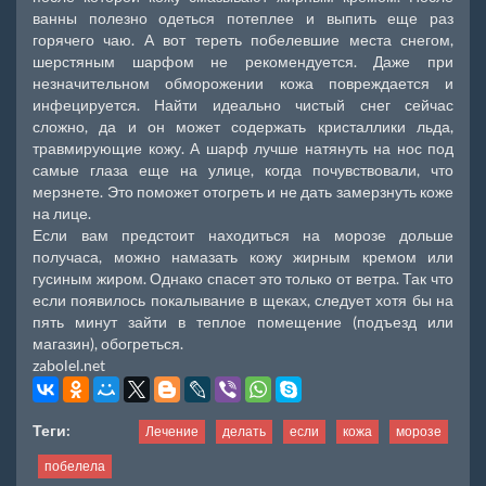
ванны полезно одеться потеплее и выпить еще раз
горячего чаю. А вот тереть побелевшие места снегом,
шерстяным шарфом не рекомендуется. Даже при
незначительном обморожении кожа повреждается и
инфецируется. Найти идеально чистый снег сейчас
сложно, да и он может содержать кристаллики льда,
травмирующие кожу. А шарф лучше натянуть на нос под
самые глаза еще на улице, когда почувствовали, что
мерзнете. Это поможет отогреть и не дать замерзнуть коже
на лице.
Если вам предстоит находиться на морозе дольше
получаса, можно намазать кожу жирным кремом или
гусиным жиром. Однако спасет это только от ветра. Так что
если появилось покалывание в щеках, следует хотя бы на
пять минут зайти в теплое помещение (подъезд или
магазин), обогреться.
zabolel.net
Теги:
Лечение
делать
если
кожа
морозе
побелела