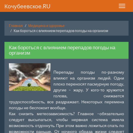
Кочубеевское.RU
Toggle
naviga
Главная
Медицина и здоровье
Как бороться с влиянием перепадов погоды на организм
Как бороться с влиянием перепадов погоды на
организм
Перепады погоды по-разному
влияют на организм людей. Одни
плохо переносят пасмурную погоду,
другие – жару. У кого-то кружится
голова, снижается
трудоспособность, все раздражает. Некоторых перемена
погоды не беспокоит вообще.
Как снизить метеозависимость? Главное –обязательно
следует высыпаться, чтобы нервная система имела
возможность отдохнуть. При этом важно ложиться спать по
возможности раньше. От ночного образа жизни следует