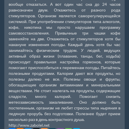
вообще отказаться. А вот один час сна до 24 часов
равнозначен двум. Откажитесь от разного рода
стимуляторов. Организм является саморегулирующейся
системой. При употреблении стимуляторов типа алкоголя,
кофе, никотина мы просто нарушаем программу
самовосстановления. Привычные три чашки кофе
заменяйте на две. Откажитесь от стимуляторов хотя бы
накануне изменения погоды. Каждый день хотя бы час
занимайтесь физическим трудом. У людей, ведущих
активный образ жизни (плавание, танцы, бег, ходьба)
происходит правильная настройка гормонов, которые
помогают приспособиться к переменам погоды. Питайтесь
полезными продуктами. Калории дают все продукты, но
полезны далеко не все. Полезны овощи и фрукты,
обогащающие организм витаминами и минеральными
веществами. Не стоит налегать на продукты, содержащие
сладости, много калорий. Помогает снизить
метеозависимость закаливание. Оно должно быть
постепенным, организм не любит стрессы типа ныряния в
ледяную прорубь без подготовки. Полезнее будет прием
несколько раз в день контрастного душа.
http://www.zabolel.net