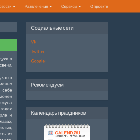
овости
Развлечения
Сервисы
О проекте
Социальные сети
Vk
Twitter
духа в
Google+
свечи,
 что в
Именно
Рекомендуем
 себе
имонен
лекула
годах
Календарь праздников
рла и
лазах,
белью,
ать из
ванда,