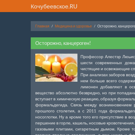
Кочубеевское.RU
Главная
Медицина и здоровье
Осторожно, канцерог
Осторожно, канцероген!
Профессор Алестэр Люьис 
шести современных домах
чистящие и освежающие спр
При анализах заборов возд
нем больше всего содержи
лимонен добавляют в осв
вещество абсолютно безвредно, но при попадан
вступает в химическую реакцию, образуя формаль
формальдегида. Связь между возникновением 
прошлого столетия, а с 2011 года формальде
носоглотки. Ну а кроме того его присутствие в во
першение в горле, кашель, носовые кровотечения
газовыми плитами, сигаретным дымом. Кроме то
воздуха вредные соединения, в том числе и фо