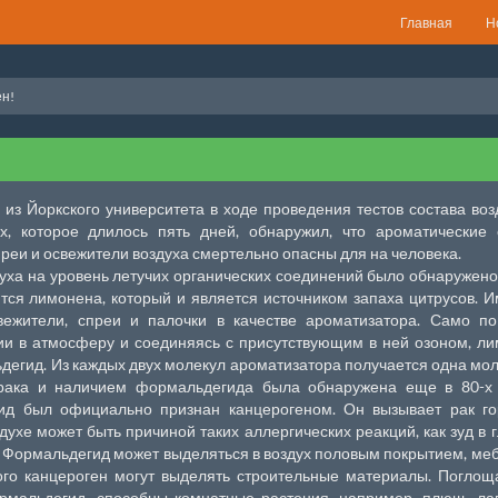
Главная
Н
ен!
из Йоркского университета в ходе проведения тестов состава воз
, которое длилось пять дней, обнаружил, что ароматические 
еи и освежители воздуха смертельно опасны для на человека.
уха на уровень летучих органических соединений было обнаружено,
тся лимонена, который и является источником запаха цитрусов. 
ежители, спреи и палочки в качестве ароматизатора. Само по
ии в атмосферу и соединяясь с присутствующим в ней озоном, л
дегид. Из каждых двух молекул ароматизатора получается одна мо
рака и наличием формальдегида была обнаружена еще в 80-х 
гид был официально признан канцерогеном. Он вызывает рак го
здухе может быть причиной таких аллергических реакций, как зуд в г
. Формальдегид может выделяться в воздух половым покрытием, ме
го канцероген могут выделять строительные материалы. Поглощ
рмальдегид, способны комнатные растения, например, плющ, ла