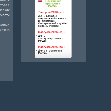
ытовая
еских
ухости
иковые
зможно