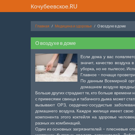
Кочубеевское.RU
Главная
Медицина и здоровье
О воздухе в доме
О воздухе в доме
Если дома у вас появляется
значит, качество воздуха 
уборка, но не пылесос. Исп
Главное – почаще проветр
По данным Всемирной орга
домашнем воздухе вредных
Больше других страдают те, кто больше времени 
с примесями свинца и табачного дыма может стат
вызывают ОРЗ, сердечно-сосудистые заболевани
домашнего воздуха. Каждое жилище имеет свою 
компонента этого коктейля на здоровье человек
разных их комбинаций.
Один из основных загрязнителей – плесневые сп
чистящих бытовых средств, освежителей. Доба