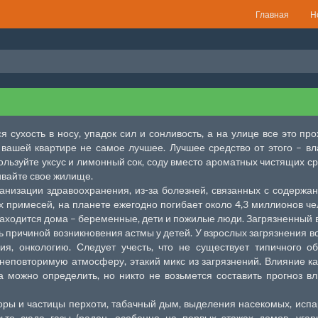
Главная
Н
 сухость в носу, упадок сил и сонливость, а на улице все это про
в вашей квартире не самое лучшее. Лучшее средство от этого – в
ользуйте уксус и лимонный сок, соду вместо ароматных чистящих ср
ивайте свое жилище.
низации здравоохранения, из-за болезней, связанных с содержа
 примесей, на планете ежегодно погибает около 4,3 миллионов че
находится дома – беременные, дети и пожилые люди. Загрязненный 
ь причиной возникновения астмы у детей. У взрослых загрязнения в
я, онкологию. Следует учесть, что не существует типичного о
неповторимую атмосферу, этакий микс из загрязнений. Влияние к
а можно определить, но никто не возьмется составить прогноз в
оры и частицы перхоти, табачный дым, выделения насекомых, исп
вьте сюда газы (радон, особенно на первых этажах домов, уга