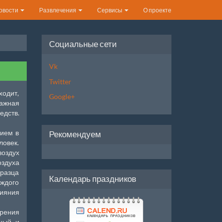
овости
Развлечения
Сервисы
О проекте
Социальные сети
Vk
Twitter
ходит,
Google+
лажная
едств.
нием в
Рекомендуем
ловек.
воздух
оздуха
бразца
Календарь праздников
аждого
лияния
арения
рный и