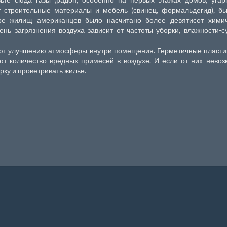
т строительные материалы и мебель (свинец, формальдегид), б
ере жилищ американцев было насчитано более девятисот химич
ень загрязнения воздуха зависит от частоты уборки, влажности-с
уют улучшению атмосферы внутри помещения. Герметичные пласт
ют количество вредных примесей в воздухе. И если от них нево
рку и проветривать жилье.