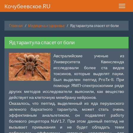
Кочубеевское.RU
Toggle
naviga
Главная
Медицина и здоровье
Яд тарантула спасет от боли
Яд тарантула спасет от боли
Австралийские ученые из
Университета Квинсленда
исследовали более ста видов
токсинов, которые выделят пауки.
Был выделен пептид ProTx-II. При
помощи ЯМП-спектроскопиии ряде
других методов исследователи выяснили, как вещество
действует на клеточную мембрану нейронов.
Оказалось, что пептид, выделенный из яда перуанского
зеленого бархатного тарантула, может стать очень
эффективным анальгетиком, он подавляет работу
болевого рецептора NaV1.7. При этом данный пептид не
вызывает привыкания и не будет обладать теми
побочными эффектами, которые характерны для