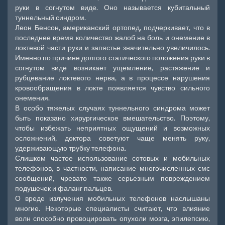
руки в согнутом виде. Оно называется кубитальный
туннельный синдром.
Леон Бенсон, американский ортопед, подчеркивает, что в
последнее время количество жалоб на боль и онемение в
локтевой части руки и запястье значительно увеличилось.
Именно по причине долгого статического положения руки в
согнутом виде возникает ущемление, растяжение и
рубцевание локтевого нерва, а в процессе нарушения
кровообращения в локте появляется чувство сильного
онемения.
В особо тяжелых случаях туннельного синдрома может
быть показано хирургическое вмешательство. Поэтому,
чтобы избежать неприятных ощущений и возможных
осложнений, доктора советуют чаще менять руку,
удерживающую трубку телефона.
Слишком частое использование сотовых и мобильных
телефонов, в частности, написание многочисленных смс
сообщений, чревато также серьезным повреждением
подушечек и фаланг пальцев.
О вреде излучения мобильных телефонов наслышаны
многие. Некоторые специалисты считают, что влияние
волн способно провоцировать опухоли мозга, эпилепсию,