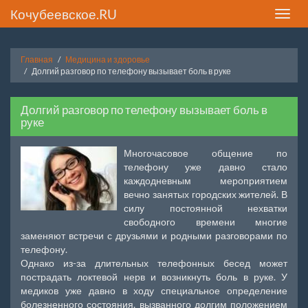
Кочубеевское.RU
Toggle
naviga
Главная
Медицина и здоровье
Долгий разговор по телефону вызывает боль в руке
Долгий разговор по телефону вызывает боль в
руке
Многочасовое общение по
телефону уже давно стало
каждодневным мероприятием
вечно занятых городских жителей. В
силу постоянной нехватки
свободного времени многие
заменяют встречи с друзьями и родными разговорами по
телефону.
Однако из-за длительных телефонных бесед может
пострадать локтевой нерв и возникнуть боль в руке. У
медиков уже давно в ходу специальное определение
болезненного состояния, вызванного долгим положением