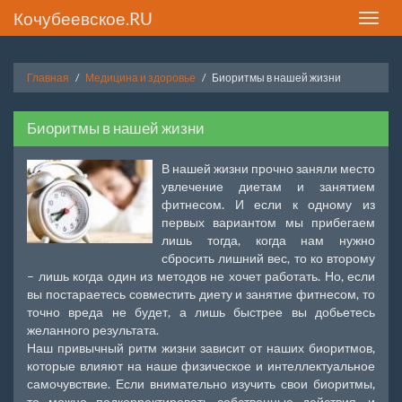
Кочубеевское.RU
Toggle
naviga
Главная
Медицина и здоровье
Биоритмы в нашей жизни
Биоритмы в нашей жизни
В нашей жизни прочно заняли место
увлечение диетам и занятием
фитнесом. И если к одному из
первых вариантом мы прибегаем
лишь тогда, когда нам нужно
сбросить лишний вес, то ко второму
– лишь когда один из методов не хочет работать. Но, если
вы постараетесь совместить диету и занятие фитнесом, то
точно вреда не будет, а лишь быстрее вы добьетесь
желанного результата.
Наш привычный ритм жизни зависит от наших биоритмов,
которые влияют на наше физическое и интеллектуальное
самочувствие. Если внимательно изучить свои биоритмы,
то можно подкорректировать собственные действия, и