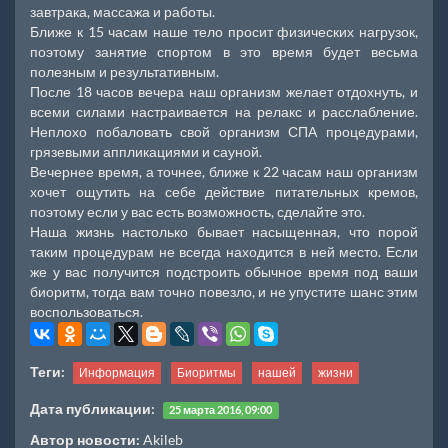
завтрака, массажа и работы.
Ближе к 15 часам наше тело просит физических нагрузок,
поэтому занятие спортом в это время будет весьма
полезным и результативным.
После 18 часов вечера наш организм желает отдохнуть, и
всеми силами настраивается на релакс и расслабление.
Неплохо побаловать свой организм СПА процедурами,
грязевыми аппликациями и сауной.
Вечернее время, а точнее, ближе к 22 часам наш организм
хочет ощутить на себе действие питательных кремов,
поэтому если у вас есть возможность, сделайте это.
Наша жизнь настолько бывает насыщенная, что порой
таким процедурам не всегда находится в ней место. Если
же у вас получится подстроить обычное время под ваши
биоритм, тогда вам точно повезло, и не упустите шанс этим
воспользоваться.
Теги:
Информация
Биоритмы
нашей
жизни
Дата публикации:
25 марта 2016, 09:00
Автор новости:
Akileb