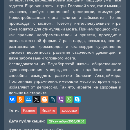
годится. Еще один путь – игры. Головной мозг, как и мышцы
человека, требует постоянной тренировки, стимуляции.
Невостребованная книга пылится и забывается. То же
происходит с мозгом. Поэтому интеллектуальные игры
тоже годятся для стимуляции мозга. Причем процесс игры,
как правило, необременителен и приятен, проходит в
развлекательной форме. Игра в нарды, шахматы, шашки,
разгадывание кроссвордов и сканвордов существенно
снижает вероятность развития старческой деменции, и
даже заболеваний головного мозга.
Исследователи из Блумбергской школы общественного
здравоохранения утверждают, что подобные занятия
способны замедлять развитие болезни Альцгеймера.
Постоянные упражнения, имеющие место во время игры,
избавляют от депрессии. Так что, играйте на здоровье и
дольше не старейте.
Теги:
Разное
Играйте
здоровье
Дата публикации:
29 сентября 2016, 08:56
Автор новости:
6mxhrix5zk