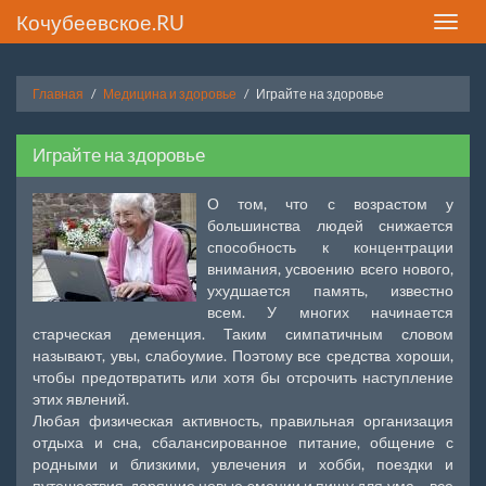
Кочубеевское.RU
Toggle
naviga
Главная
Медицина и здоровье
Играйте на здоровье
Играйте на здоровье
О том, что с возрастом у
большинства людей снижается
способность к концентрации
внимания, усвоению всего нового,
ухудшается память, известно
всем. У многих начинается
старческая деменция. Таким симпатичным словом
называют, увы, слабоумие. Поэтому все средства хороши,
чтобы предотвратить или хотя бы отсрочить наступление
этих явлений.
Любая физическая активность, правильная организация
отдыха и сна, сбалансированное питание, общение с
родными и близкими, увлечения и хобби, поездки и
путешествия, дарящие новые эмоции и пищу для ума – все