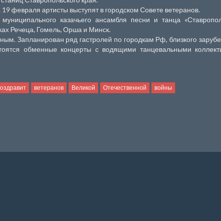
 19 февраля артисты выступят в городском Совете ветеранов.
 муниципального казачьего ансамбля песни и танца «Ставропол
ках Речеца, Гомель, Орша и Минск.
ым. Запланирован ряд гастролей по городкам Рф, близкого зарубе
остоятся обменные концерты с водящими танцевальными коллект
оздравит
ветеранов
Великой
Отечественной
войны