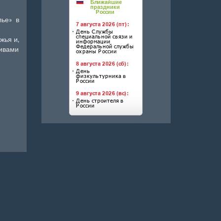
ье» в
жья и,
ивами