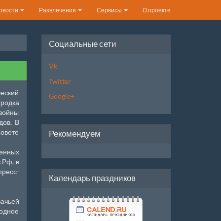
овости
Развлечения
Сервисы
О проекте
Социальные сети
Vk
Twitter
ческий
Google+
родка
 войны
дов. В
Совете
Рекомендуем
венных
 Рф, в
пресс-
Календарь праздников
зачьей
родное