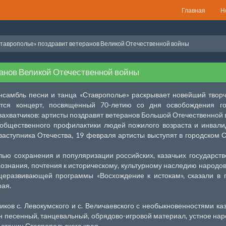
Главная
Н
таврополье» поздравит ветеранов Великой Отечественной войны
анов Великой Отечественной войны
самбль песни и танца «Ставрополье» раскрывает новейший твор
ится концерт, посвященный 70-летию со дня освобождения го
захватчиков: артисты поздравят ветеранов Большой Отечественной
 общественного профилактики людей пожилого возраста и инвали
заступника Отечества, 19 февраля артисты выступят в городском 
елью сохранения и популяризации российских, казачьих государст
знания, почтения к историческому, культурному наследию народов
еразвивающей программы «Восхождение к истокам», сказали в 
рая.
ков с. Левокумского и с. Величаевского с необыкновенностями ка
н песенный, танцевальный, обрядово-игровой материал, устное на
 станиц Ставропольского края.