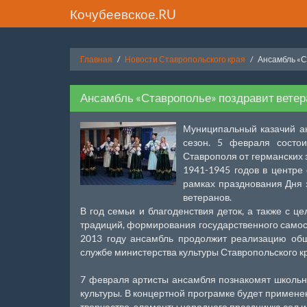
Кочубеевское.RU
Главная
Новости Ставропольского края
Ансамбль «С
Ансамбль «Ставрополье» поздравит ветер
Муниципальный казачий ан
сезон. 5 февраля состо
Ставрополя от германских 
1941-1945 годов в центре
рамках празднования Дня 
ветеранов.
В год семьи и благоденствия деток, а также с ц
традиций, формирования государственного самосо
2013 году ансамбль продолжит реализацию общ
службе министерства культуры Ставропольского к
7 февраля артисты ансамбля познакомят школьни
культуры. В концертной програмке будет примене
творчество, элементы народного праздничка сел и