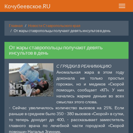
Кочубеевское.RU
Toggle
naviga
Главная
Новости Ставропольского края
От жары ставропольцы получают девять инсультов в день
От жары ставропольцы получают девять
инсультов в день
С ГРЯДКИ В РЕАНИМАЦИЮ
Аномальная жара в этом году
доконала не только простых
горожан, но и медиков «Скорой
помощи», сообщает «КП». У них
начались жаркие деньки во всех
смыслах этого слова.
- Сейчас увеличилось количество вызовов на 25%. Если
раньше в среднем было 350 - 380 вызовов «Скорой» в сутки,
то теперь доходит до 400, - рассказывает заместитель
главного врача по лечебной части городской «Скорой
помощи» Наталья Згинник.