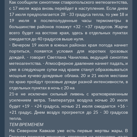
Как сообщили синоптики ставропольского метеоагентства,
с 17 июля жара вновь перейдет в наступление. Если днем
17 июля предполагается 28 - 33 градуса тепла, то уже 18 и
19 июля в послеполуденные часы термометры в
большинстве районов покажут +32 - +37 градусов. Жарче
всего будет на востоке края, здесь в отдельных пунктах
ожидается до 40 градусов выше нуля.
- Вечером 19 июля в южных районах края погода начнет
портиться, появятся условия для коротких грозовых
дождей, - говорит Светлана Чанилова, ведущий синоптик
метеоагентства. - Атмосферное давление начнет падать, и
уже в следующие сутки над краем станут образовываться
мощные кучево-дождевые облака. 20 и 21 июля местами
по краю пройдут грозовые дожди разной интенсивности, в
отдельных пунктах в ночь с 20 на
21-е не исключен сильный ливень с кратковременным
усилением ветра. Температура воздуха ночью 20 июля
будет +19 - +24 градуса, ночью 21 июля ожидается +16 -
+21 градус. Днем воздух прогреется до 25 - 30 градусов
тепла.
ТЕМ ВРЕМЕНЕМ
На Северном Кавказе уже есть первые жертвы жары. В
Грозном пожилая женщина, стоявшая на остановке, из-за