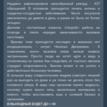
Недавно зафиксировали своеобразный рекорд - 437
обращений. В основном приходится лечить ангины и
сердечно-сосудистые заболевания. Число инсультов
увеличилось до девяти в день, а ранее их было не более
четырех.
Дачники - постоянные клиенты «Скорой»: работа на
огороде в пекло нередко заканчивается вызовом
неотложки.
- Врачам тоже приходится несладко: в машинах нет
кондиционеров, - сетует Наталья Дмтриевна. - К
сожалению, много вызовов никак нельзя назвать
экстренными. Просто люди не хотят идти в жару в
поликлинику на прием. Как следствие, от «пустых» звонков
страдает оперативность. Экипаж может и не успеть к
действительно больному человеку.
В сильную жару ставропольские медики советуют лишний
раз не выходить из дома и уж точно не делать этого без
головного убора. В жару наш организм теряет жидкость,
поэтому нужно много пить, желательно минералку и
компот, чтобы восстановить еще и солевой баланс в
организме.
В ВЫХОДНЫЕ БУДЕТ ДО + 40