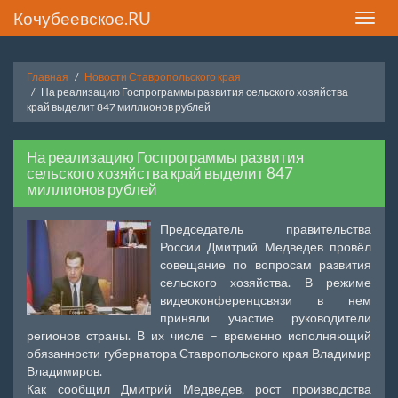
Кочубеевское.RU
Toggle
naviga
Главная
Новости Ставропольского края
На реализацию Госпрограммы развития сельского хозяйства
край выделит 847 миллионов рублей
На реализацию Госпрограммы развития
сельского хозяйства край выделит 847
миллионов рублей
Председатель правительства
России Дмитрий Медведев провёл
совещание по вопросам развития
сельского хозяйства. В режиме
видеоконференцсвязи в нем
приняли участие руководители
регионов страны. В их числе – временно исполняющий
обязанности губернатора Ставропольского края Владимир
Владимиров.
Как сообщил Дмитрий Медведев, рост производства