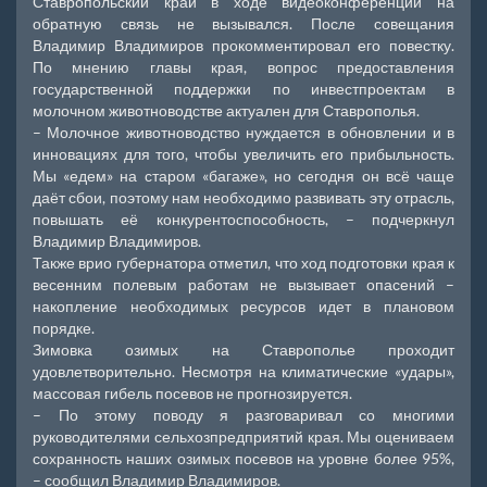
Ставропольский край в ходе видеоконференции на
обратную связь не вызывался. После совещания
Владимир Владимиров прокомментировал его повестку.
По мнению главы края, вопрос предоставления
государственной поддержки по инвестпроектам в
молочном животноводстве актуален для Ставрополья.
– Молочное животноводство нуждается в обновлении и в
инновациях для того, чтобы увеличить его прибыльность.
Мы «едем» на старом «багаже», но сегодня он всё чаще
даёт сбои, поэтому нам необходимо развивать эту отрасль,
повышать её конкурентоспособность, – подчеркнул
Владимир Владимиров.
Также врио губернатора отметил, что ход подготовки края к
весенним полевым работам не вызывает опасений –
накопление необходимых ресурсов идет в плановом
порядке.
Зимовка озимых на Ставрополье проходит
удовлетворительно. Несмотря на климатические «удары»,
массовая гибель посевов не прогнозируется.
– По этому поводу я разговаривал со многими
руководителями сельхозпредприятий края. Мы оцениваем
сохранность наших озимых посевов на уровне более 95%,
– сообщил Владимир Владимиров.