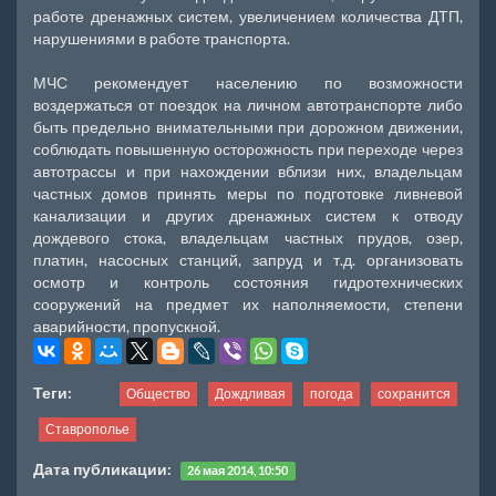
работе дренажных систем, увеличением количества ДТП,
нарушениями в работе транспорта.
МЧС рекомендует населению по возможности
воздержаться от поездок на личном автотранспорте либо
быть предельно внимательными при дорожном движении,
соблюдать повышенную осторожность при переходе через
автотрассы и при нахождении вблизи них, владельцам
частных домов принять меры по подготовке ливневой
канализации и других дренажных систем к отводу
дождевого стока, владельцам частных прудов, озер,
платин, насосных станций, запруд и т.д. организовать
осмотр и контроль состояния гидротехнических
сооружений на предмет их наполняемости, степени
аварийности, пропускной.
Теги:
Общество
Дождливая
погода
сохранится
Ставрополье
Дата публикации:
26 мая 2014, 10:50