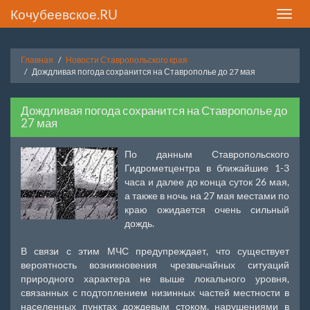
Кочубеевское.RU
Toggle
naviga
Главная
Новости Ставропольского края
Дождливая погода сохранится на Ставрополье до 27 мая
Дождливая погода сохранится на Ставрополье до
27 мая
По данным Ставропольского
Гидрометцентра в ближайшие 1-3
часа и далее до конца суток 26 мая,
а также в ночь на 27 мая местами по
краю ожидается очень сильный
дождь.
В связи с этим МЧС предупреждает, что существует
вероятность возникновения чрезвычайных ситуаций
природного характера не выше локального уровня,
связанных с подтоплением низинных частей местности в
населенных пунктах дождевым стоком, нарушениями в