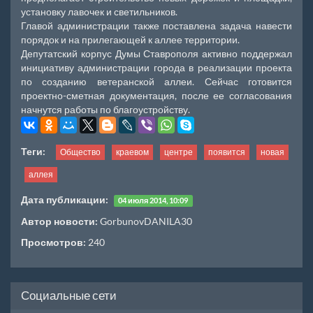
установку лавочек и светильников.
Главой администрации также поставлена задача навести
порядок и на прилегающей к аллее территории.
Депутатский корпус Думы Ставрополя активно поддержал
инициативу администрации города в реализации проекта
по созданию ветеранской аллеи. Сейчас готовится
проектно-сметная документация, после ее согласования
начнутся работы по благоустройству.
Теги:
Общество
краевом
центре
появится
новая
аллея
Дата публикации:
04 июля 2014, 10:09
Автор новости:
GorbunovDANILA30
Просмотров:
240
Социальные сети