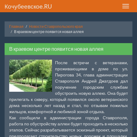
Кочубеевское.RU
Toggle
naviga
Главная
Новости Ставропольского края
В краевом центре появится новая аллея
В краевом центре появится новая аллея
После встречи с ветеранами,
проживающими в доме по ул.
Пирогова 34, глава администрации
Ставрополя Андрей Джатдоев дал
поручение городским службам
обустроить новую аллею. Она будет
прилегать к скверу, который появился около ветеранского
дома несколько лет назад и стал, по отзывам пожилых
жильцов, комфортной и любимой зоной отдыха.
Как сообщили в администрации города Ставрополя,
работа по обустройству аллеи будет проходить в несколько
этапов. Сейчас разрабатывается эскизный проект, который
предполагает строительство новых дорожек и площадки,