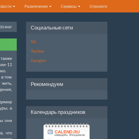
овости
Развлечения
Сервисы
О проекте
Социальные сети
00 книг
Vk
Twitter
 также
Google+
ии-11
ко.
 в том
 жить,
Рекомендуем
дения,
адимир
уры, а
Календарь праздников
бы они
в, что
ческие