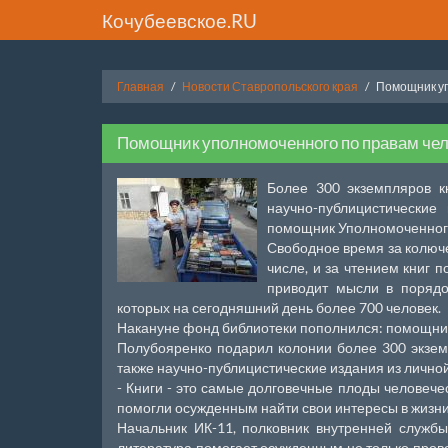
Кочубеевское.RU
Главная
Новости Ставропольского края
Помощник уп
Помощник уполномоченного по правам чел
Более 300 экземпляров к
научно-публицистические
помощник Уполномоченного
Свободное время за колюч
числе, и за чтением книг 
приводит мысли в порядок
которых на сегодняшний день более 700 человек.
Накануне фонд библиотеки пополнился: помощни
Полубояренко подарил колонии более 300 экзем
также научно-публицистические издания из личной
- Книги - это самые долговечные плоды человече
помогли осужденным найти свои интересы в жизни
Начальник ИК-11, полковник внутренней службы
литература помогает осужденным не только прове