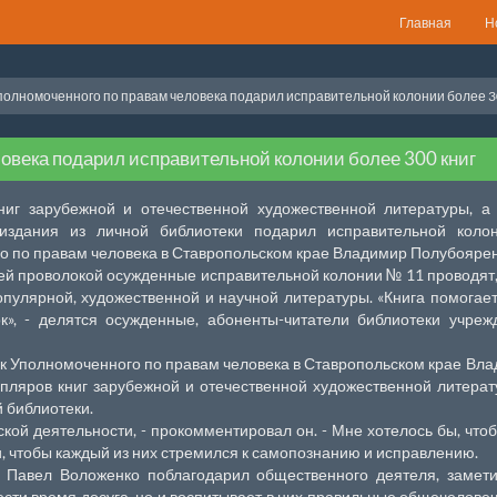
Главная
Н
олномоченного по правам человека подарил исправительной колонии более 3
овека подарил исправительной колонии более 300 книг
ниг зарубежной и отечественной художественной литературы, а
 издания из личной библиотеки подарил исправительной колон
 по правам человека в Ставропольском крае Владимир Полубоярен
ей проволокой осужденные исправительной колонии № 11 проводят,
популярной, художественной и научной литературы. «Книга помогает
», - делятся осужденные, абоненты-читатели библиотеки учреж
к Уполномоченного по правам человека в Ставропольском крае Вл
пляров книг зарубежной и отечественной художественной литерат
 библиотеки.
ской деятельности, - прокомментировал он. - Мне хотелось бы, что
, чтобы каждый из них стремился к самопознанию и исправлению.
 Павел Воложенко поблагодарил общественного деятеля, замети
сти время досуга, но и воспитывает в них правильные общечелове