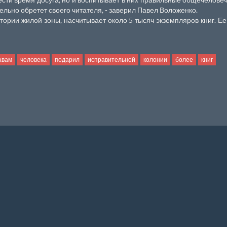
ельно обретет своего читателя, - заверил Павел Воложенко.
ории жилой зоны, насчитывает около 5 тысяч экземпляров книг. Е
авам
человека
подарил
исправительной
колонии
более
книг