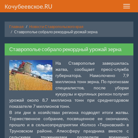
Кочубеевское.RU
Toggle
naviga
Главная
Новости Ставропольского края
Ставрополье собрало рекордный урожай зерна
Ставрополье собрало рекордный урожай зерна
На Ставрополье завершилась
жатва, сообщает пресс-служба
губернатора. Намолочено 7,9
миллиона тонн зерна. По прогнозам
специалистов, после уборки
кукурузы и крупяных регион получит
урожай около 8,7 миллиона тонн при среднегодовом
показателе 7 миллионов тонн.
В эти дни в хозяйствах региона подводят итоги жатвы.
Торжественное собрание, посвященное ее окончанию,
прошло и в сельхозпредприятии «Колхоз «Терновский» в
Труновском районе. Атмосферу праздника вместе с
сельскими тружениками разделили временно