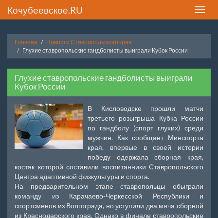
Кочубеевское.RU
Toggle
naviga
Главная
Новости Ставропольского края
Глухие ставропольские гандболисты выиграли Кубок России
Глухие ставропольские гандболисты выиграли
Кубок России
В Кисловодске прошли матчи
третьего розыгрыша Кубка России
по гандболу (спорт глухих) среди
мужчин. Как сообщает Минспорта
края, впервые в своей истории
победу одержала сборная края,
костяк которой составили воспитанники Ставропольского
Центра адаптивной физкультуры и спорта.
На предварительном этапе ставропольцы обыграли
команду из Карачаево-Черкесской Республики и
спортсменов из Волгограда, но уступили два мяча сборной
из Краснодарского края. Однако в финале ставропольские