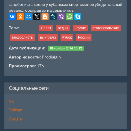
гандболисты взяли у кубанских спортсменов убедительный
реванш, обыграв их на семь очков.
Теги:
Спорт
отдых
Глухие
ставропольские
гандболисты
выиграли
Кубок
России
Дата публикации:
18 ноября 2014, 15:12
Автор новости:
Prodialgin
Просмотров:
176
Социальные сети
Vk
Twitter
Google+