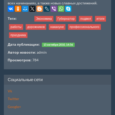
всех начинаниях, а также новых славных достижений.
Теги:
Экономика
Губернатор
подвел
итоги
работы
дорожников
накануне
профессионального
праздника
Дата публикации:
15 октября 2010, 14:56
Автор новости:
admin
Просмотров:
784
Социальные сети
Vk
Twitter
Google+