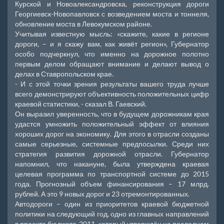
Курской и Новоалександровска, реконструкция дороги
Георгиевск-Новопавловск с возведением моста и тоннеля,
обновление моста в Левокумском районе.
Учитывая известную мысль: «скажите, какие в регионе
дороги, – и я скажу вам, как живёт регион», Губернатор
особо подчеркнул, что именно на дорожное полотно
первым делом обращают внимание и делают вывод о
делах в Ставропольском крае.
- И с этой точки зрения результаты вашего труда лучше
всего демонстрируют объективность положительных цифр
краевой статистики, - сказал В. Гаевский.
Он выразил уверенность, что в будущем дорожникам края
удастся умножить положительный эффект от влияния
хороших дорог на экономику. Для этого в отрасли созданы
самые серьезные, системные предпосылки. Среди них
стратегия развития дорожной отрасли. Губернатор
напомнил, что накануне, была утверждена краевая
целевая программа по транспортной системе до 2015
года. Прогнозный объем финансирования – 17 млрд.
рублей. А это 9 новых дорог и 23 отремонтированных.
Автодороги – один из приоритетов краевой бюджетной
политики на следующий год, одно из главных направлений
в проекте бюджета-2011, который утверждён на последнем