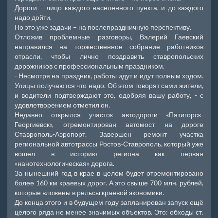
Дороги – лицо каждого населенного пункта, и до каждого
надо дойти.
Но это уже задачи – на послепраздничную перспективу.
Отложив проблемные разговоры, Валерий Гаевский
направился на торжественное собрание работников
отрасли, чтобы лично поздравить ставропольских
дорожников с профессиональным праздником.
- Несмотря на праздник, работы идут и идут полным ходом.
Улицы получаются что надо. Об этом говорят сами жители,
и водители подтверждают это, одобряя вашу работу, - с
удовлетворением отметил он.
Недавно открылся участок автодороги «Пятигорск-
Георгиевск», отремонтирован автомост на дороге
Ставрополь-Аэропорт. Завершен ремонт участка
региональной автотрассы Ростов-Ставрополь, который уже
вошел в историю региона как первая
«нанотехнологическая» дорога.
За нынешний год в крае в целом будет отремонтировано
более 160 км краевых дорог. А это свыше 700 млн. рублей,
которые вложены в рельсы краевой экономики.
До конца этого и в будущем году запланирован запуск ещё
целого ряда не менее значимых объектов. Это: обходы ст.