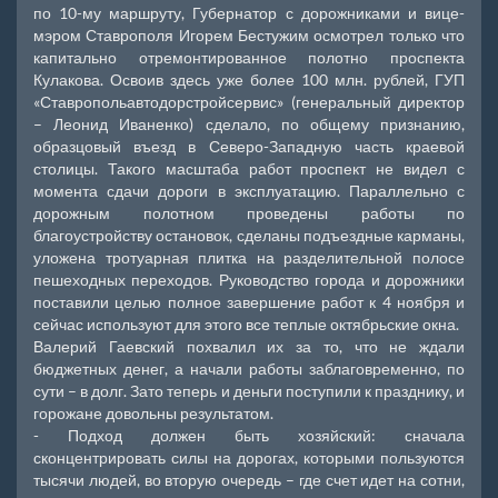
по 10-му маршруту, Губернатор с дорожниками и вице-
мэром Ставрополя Игорем Бестужим осмотрел только что
капитально отремонтированное полотно проспекта
Кулакова. Освоив здесь уже более 100 млн. рублей, ГУП
«Ставропольавтодорстройсервис» (генеральный директор
– Леонид Иваненко) сделало, по общему признанию,
образцовый въезд в Северо-Западную часть краевой
столицы. Такого масштаба работ проспект не видел с
момента сдачи дороги в эксплуатацию. Параллельно с
дорожным полотном проведены работы по
благоустройству остановок, сделаны подъездные карманы,
уложена тротуарная плитка на разделительной полосе
пешеходных переходов. Руководство города и дорожники
поставили целью полное завершение работ к 4 ноября и
сейчас используют для этого все теплые октябрьские окна.
Валерий Гаевский похвалил их за то, что не ждали
бюджетных денег, а начали работы заблаговременно, по
сути – в долг. Зато теперь и деньги поступили к празднику, и
горожане довольны результатом.
- Подход должен быть хозяйский: сначала
сконцентрировать силы на дорогах, которыми пользуются
тысячи людей, во вторую очередь – где счет идет на сотни,