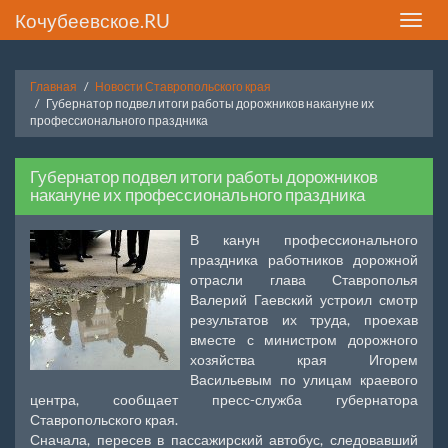
Кочубеевское.RU
Toggle
naviga
Главная
Новости Ставропольского края
Губернатор подвел итоги работы дорожников накануне их
профессионального праздника
Губернатор подвел итоги работы дорожников
накануне их профессионального праздника
В канун профессионального
праздника работников дорожной
отрасли глава Ставрополья
Валерий Гаевский устроил смотр
результатов их труда, проехав
вместе с министром дорожного
хозяйства края Игорем
Васильевым по улицам краевого
центра, сообщает пресс-служба губернатора
Ставропольского края.
Сначала, пересев в пассажирский автобус, следовавший