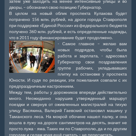
затем уже заходить на менее интенсивные улицы и во
дворы, – обозначил свою позицию Губернатор.
В целом на новый облик проспекта Кулакова будет
потрачено 156 млн. рублей, на дроги города Ставрополя
при поддержке «Единой России» из федерального бюджета
получено 360 млн. рублей, и есть определенные надежды,
что в 2011 году финансирование будет продолжено.
- Самое главное – желаю вам
новых подрядов, чтобы была
работа и зарплата, - адресовал
Губернатор свои поздравления
группе рабочих, укладывавших
плитку на остановке у проспекта
Юности. И судя по реакции, эти пожелания совпали с их
предпраздничным настроением.
Между тем, работы у дорожников впереди действительно
много. Неожиданно нарушив утвержденный маршрут
поездки и свернув от оживленных магистралей на тихую
улицу Васякина, Валерий Гаевский остановил машину у
Таманского леса. На мокрой обочине нашел палку, и она
вошла в лужу на дороге сантиметров на десять, значит не
просто лужа - яма. Таких ям по Ставрополю, да и по другим
городам и селам края ещё считать – не пересчитать.