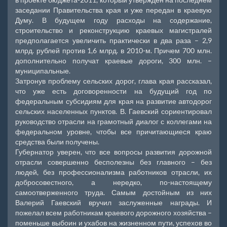
заседании Правительства края и уже передан в краевую
Думу. В будущем году расходы на содержание,
строительство и реконструкцию краевых магистралей
предполагается увеличить практически в два раза – 2,9
млрд. рублей против 1,6 млрд. в 2010-м. Причем 700 млн.
дополнительно получат краевые дороги, 300 млн. –
муниципальные.
Затронув проблему сельских дорог, глава края рассказал,
что уже есть договоренности на будущий год по
федеральным субсидиям для края на развитие автодорог
сельских населенных пунктов. В. Гаевский сориентировал
руководство отрасли на грамотный диалог с коллегами на
федеральном уровне, чтобы все причитающиеся краю
средства были получены.
Губернатор уверен, что все вопросы развития дорожной
отрасли совершенно бесполезны без главного – без
людей, без профессионализма работников отрасли, их
добросовестного, а нередко, по-настоящему
самоотверженного труда. Самым достойным из них
Валерий Гаевский вручил заслуженные награды. И
пожелал всем работникам краевого дорожного хозяйства –
поменьше выбоин и ухабов на жизненном пути, успехов во