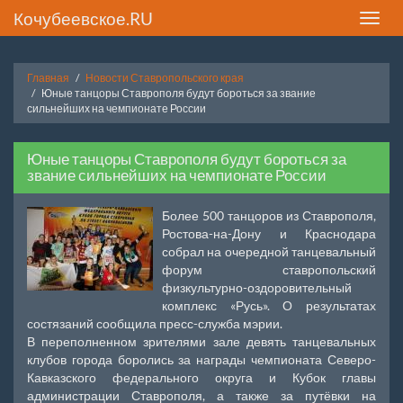
Кочубеевское.RU
Toggle
naviga
Главная
Новости Ставропольского края
Юные танцоры Ставрополя будут бороться за звание
сильнейших на чемпионате России
Юные танцоры Ставрополя будут бороться за
звание сильнейших на чемпионате России
Более 500 танцоров из Ставрополя,
Ростова-на-Дону и Краснодара
собрал на очередной танцевальный
форум ставропольский
физкультурно-оздоровительный
комплекс «Русь». О результатах
состязаний сообщила пресс-служба мэрии.
В переполненном зрителями зале девять танцевальных
клубов города боролись за награды чемпионата Северо-
Кавказского федерального округа и Кубок главы
администрации Ставрополя, а также за путёвки на