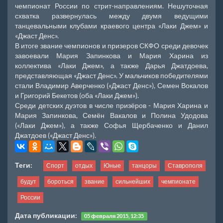
чемпионат России по стрит-направлениям. Нешуточная
схватка развернулась между двумя ведущими
танцевальными клубами краевого центра «Лаки Джем» и
«Джаст Денс».
В итоге звание чемпионов и призеров СКФО среди девочек
завоевали Мария Запинкова и Мария Харина из
коллектива «Лаки Джем», а также Дарья Джатдоева,
представляющая «Джаст Денс». У мальчиков победителями
стали Владимир Аверченко («Джаст Денс»), Семен Вокалов
и Григорий Бекетов (оба «Лаки Джем»).
Среди детских дуэтов в числе призёров - Мария Харина и
Мария Запинкова, Семён Вакалов и Полина Удодова
(«Лаки Джем»), а также Софья Щербаченко и Данил
Джатдоев («Джаст Денс»).
Теги:
Спорт
отдых
Юные
танцоры
Ставрополя
будут
бороться
звание
сильнейших
чемпионате
России
Дата публикации:
05 февраля 2015, 12:35