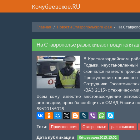
Кочубеевское.RU
Главная
Новости Ставропольского края
На Ставропо
На Ставрополье разыскивают водителя ав
В Красногвардейском райо
Родыки, неустановленный 
скончался на месте происш
Преступление произошло 
Сотрудники Госавтоинспе
«ВАЗ-2115» с техническими
Всем кому известно местонахождение автомо
автоаварии, просьба сообщить в ОМВД России по
89620165028.
Теги:
Происшествия
Ставрополье
разыскивают
Дата публикации:
06 февраля 2015, 15:52