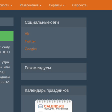
овости
Развлечения
Сервисы
О проекте
Социальные сети
Vk
Twitter
к селу
Google+
те ДТП
 утра.
4» или
Рекомендуем
а).
едшей
58-02,
Календарь праздников