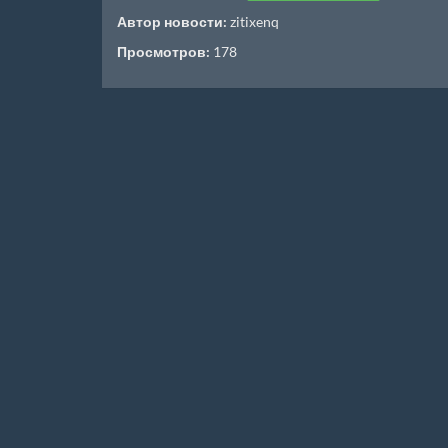
Автор новости:
zitixenq
Просмотров:
178