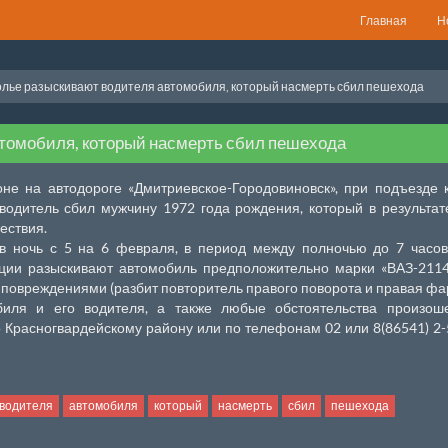
Главная
Н
лье разыскивают водителя автомобиля, который насмерть сбил пешехода
томобиля, который насмерть сбил пешехода
не на автодороге «Дмитриевское-Городовиновск», при подъезде 
водитель сбил мужчину 1972 года рождения, который в результа
ествия.
в ночь с 5 на 6 февраля, в период между полночью до 7 часов
кции разыскивают автомобиль предположительно марки «ВАЗ-211
 повреждениями (разбит повторитель правого поворота и правая фар
биля и его водителя, а также любые обстоятельства произош
 Красногвардейскому району или по телефонам 02 или 8(86541) 2-
водителя
автомобиля
который
насмерть
сбил
пешехода