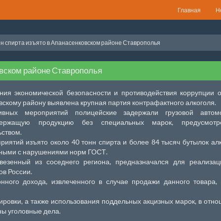
Главная
Н
нн спирта изъято в Апанасенковском районе Ставрополья
овском районе Ставрополья
ния экономической безопасности и противодействия коррупции 
скому району выявлена крупная партия контрафактного алкоголя.
ивных мероприятий полицейские задержали грузовой автомо
держащую продукцию без специальных марок, предусмотр
ством.
риятий изъято около 40 тонн спирта и более 84 тысяч бутылок ал
нными с нарушениями норм ГОСТ.
ивезенный из соседнего региона, предназначался для реализа
ов России.
нного дохода, извлеченного в случае продажи данного товара,
ировки, а также использования поддельных акцизных марок, в отн
ны уголовные дела.