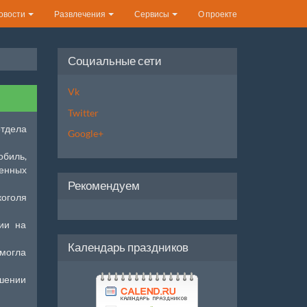
овости
Развлечения
Сервисы
О проекте
Социальные сети
Vk
Twitter
отдела
Google+
биль,
енных
Рекомендуем
коголя
ции на
Календарь праздников
 могла
ошении