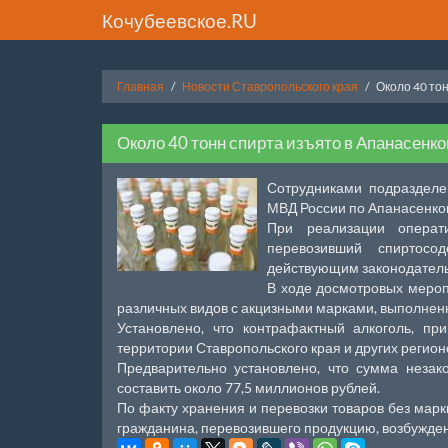
Кочубеевское.RU
Главная
Новости Ставропольского края
Около 40 то
Около 40 тонн спирта изъято в Апанасенк
Сотрудниками подразделе
МВД России по Апанасенков
При реализации операт
перевозивший спиртосо
действующим законодатель
В ходе досмотровых мероп
различных видов с акцизными марками, выполне
Установлено, что контрафактный алкоголь, пр
территории Ставропольского края и других регион
Предварительно установлено, что сумма незако
составить около 77,5 миллионов рублей.
По факту хранения и перевозки товаров без марк
гражданина, перевозившего продукцию, возбужде