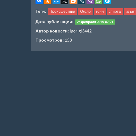
Теги:
Происшествия
Около
тонн
спирта
изъя
Дата публикации:
25 февраля 2015, 07:21
Автор новости:
igorigi3442
Просмотров:
158